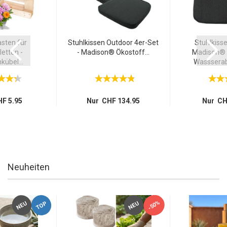
sten für
Stuhlkissen Outdoor 4er-Set
Stuhlkiss
etten -
- Madison® Ökostoff...
Madison® 
übel...
Wassserab
F 5.95
Nur CHF 134.95
Nur CH
Neuheiten
-50%
TOP
NEU
NEU