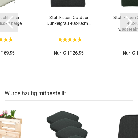
ochlehner
Stuhlkissen Outdoor
Stuhlkissen 
ssen beige...
Dunkelgrau 40x40cm...
40x4
wasserabw
F 69.95
Nur CHF 26.95
Nur CH
Wurde häufig mitbestellt: