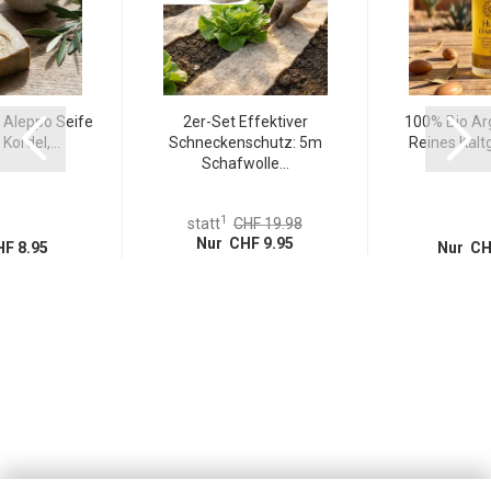
 Aleppo Seife
2er-Set Effektiver
100% Bio Arg
Kordel,...
Schneckenschutz: 5m
Reines Kaltg
Schafwolle...
1
statt
CHF 19.98
Nur CHF 9.95
F 8.95
Nur CH