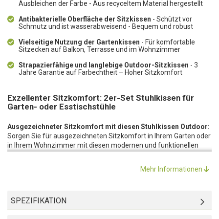
Ausbleichen der Farbe - Aus recyceltem Material hergestellt
Antibakterielle Oberfläche der Sitzkissen
- Schützt vor
Schmutz und ist wasserabweisend - Bequem und robust
Vielseitige Nutzung der Gartenkissen
- Für komfortable
Sitzecken auf Balkon, Terrasse und im Wohnzimmer
Strapazierfähige und langlebige Outdoor-Sitzkissen
- 3
Jahre Garantie auf Farbechtheit – Hoher Sitzkomfort
Exzellenter Sitzkomfort: 2er-Set Stuhlkissen für
Garten- oder Esstischstühle
Ausgezeichneter Sitzkomfort mit diesen Stuhlkissen Outdoor:
Sorgen Sie für ausgezeichneten Sitzkomfort in Ihrem Garten oder
in Ihrem Wohnzimmer mit diesen modernen und funktionellen
Sitzkissen. Die kompakten Kissen sind schlicht gehalten, passend
für fast jeden Stuhl und werten Ihre Sitzgelegenheiten im Aussen-
Mehr Informationen
und Innenbereich mit wenig Mühe sofort auf.
Hochwertige Verarbeitung:
Diese Sitzkissen sind aus einer
äusserst haltbaren, recycelten und hervorragenden Material-
SPEZIFIKATION
Kombination - 75% Baumwolle, 20% Polyester und 5% anderes
Material - hergestellt. Die Zusammensetzung ist angenehm in der