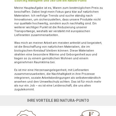
Sourcing Managerin und Öko-Elfe bei Natura-Punto
Meine Hauptaufgabe ist es, Waren zum bestmöglichen Preis zu
beschaffen. Dabei liegt mein Fokus ganz klar auf natürlichen
Materialien. Ich verfolge Trends und suche ständig nach
Innovationen, um sicherzustellen, dass unsere Produkte nicht
nur qualitativ hochwertig, sondern auch nachhaltig sind. Ein
weiterer wichtiger Punkt ist die Reduzierung unserer
Transportwege, weshalb wir verstärkt mit europäischen
Lieferanten zusammenarbeiten.
Was mich an meiner Arbeit am meisten antreibt und begeistert,
ist die Beschaffung von natürlichen Materialien, die im
biologischen Kreislauf bleiben können. Diese Materialien
strahlen eine besondere Wärme und Geborgenheit aus und
tragen so zu einem gemütlichen Wohnen und einem
angenehmen Raumklima bei.
Es ist mir eine Herzensangelegenheit, mit Lieferanten
zusammenzuarbeiten, die Nachhaltigkeit in ihre Prozesse
integrieren, soziale Arbeitsbedingungen als selbstverständlich
ansehen und den Umweltschutz achten. Das ist für mich mehr
als nur ein Job – es ist eine Leidenschaft, die uns allen
zugutekommt.
IHRE VORTEILE BEI NATURA-PUNTO