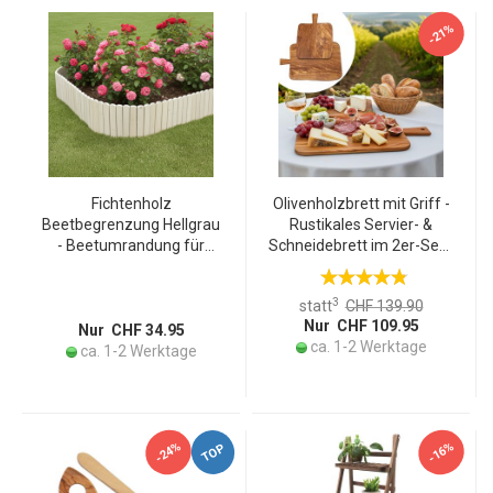
-21%
Fichtenholz
Olivenholzbrett mit Griff -
Beetbegrenzung Hellgrau
Rustikales Servier- &
- Beetumrandung für
Schneidebrett im 2er-Set -
Garten & Mini-Hochbeet -
Handgefertigt, geölt,
200x30/45cm - Rustikale
schnittfest - 40 & 60 cm
3
statt
CHF 139.90
Optik - einfach in Boden
aus Italien
Nur CHF 109.95
stecken
Nur CHF 34.95
ca. 1-2 Werktage
ca. 1-2 Werktage
-24%
-16%
TOP