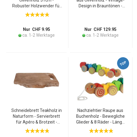
Olivenholz 31cm -
aus Olivenholz - Vintage-
Robuster Holzwender für
Design in Brauntönen -
Töpfe & Woks -
Antikes Flair für
Handgefertigt, kratzfest,
Globetrotter & Deko -
hygienisch, hitzebeständig
36x28cm - Handgefertigt
- Made in Italy
in Italien - Unikat
Nur CHF 9.95
Nur CHF 129.95
ca. 1-2 Werktage
ca. 1-2 Werktage
TOP
Schneidebrett Teakholz in
Nachziehtier Raupe aus
Naturform - Servierbrett
Buchenholz - Bewegliche
für Apéro & Brotzeit -
Glieder & 8 Räder - Länge
Robust, handgefertigt,
32cm - Fördert Motorik,
braun, 42x26x3cm -
animiert zur Bewegung ab