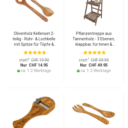
Olivenholz Kellenset 2-
Pflanzentreppe aus
teilig - Rühr- & Lochkelle
Tannenholz - 3 Ebenen,
mit Spitze für Töpfe &
klappbar, für Innen &
Pfannen - 30cm -
Aussen - 45x39x99cm,
Handgefertigt in Italien -
braun - Ideal für Pflanzen,
3
1
statt
CHF 19.90
statt
CHF 59.95
Unikate Maserung -
Deko, Kräuter
Nur CHF 14.95
Nur CHF 49.95
Langlebig
ca. 1-2 Werktage
ca. 1-2 Werktage