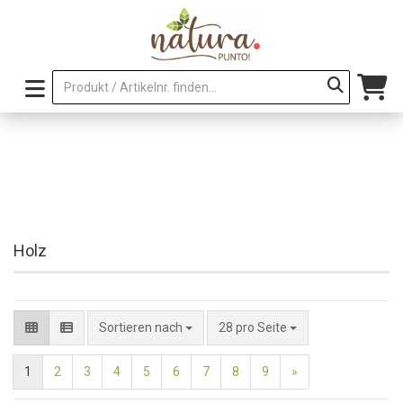
Holz
pro Seite
Sortieren nach
28 pro Seite
1
2
3
4
5
6
7
8
9
»