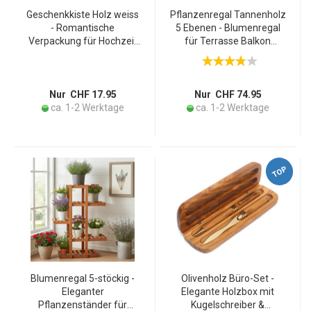
Geschenkkiste Holz weiss
Pflanzenregal Tannenholz
- Romantische
5 Ebenen - Blumenregal
Verpackung für Hochzeit
für Terrasse Balkon
& Verlobung - Aufdruck
Garten - Dunkelbraun
Love Herzen - Stabil
125x81x25cm - Robust &
21x15x13.5cm - Für
Dekorativ für Pflanzen &
Liebesandenken
Deko
Nur CHF 17.95
Nur CHF 74.95
ca. 1-2 Werktage
ca. 1-2 Werktage
TOP
Blumenregal 5-stöckig -
Olivenholz Büro-Set -
Eleganter
Elegante Holzbox mit
Pflanzenständer für
Kugelschreiber &