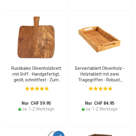
Rustikales Olivenholzbrett
Serviertablett Olivenholz -
mit Griff - Handgefertigt,
Holztablett mit zwei
geölt, schnittfest - Zum
Tragegriffen - Robust,
Servieren & Schneiden
langlebig - Zum Servieren
von Brot, Tapas & Gemüse
von Tee, Kaffee, Gebäck,
- 40x28cm - Unikat aus
Tapas, Sushi - 41x24x6cm
Italien
Nur CHF 59.95
Nur CHF 84.95
ca. 1-2 Werktage
ca. 1-2 Werktage