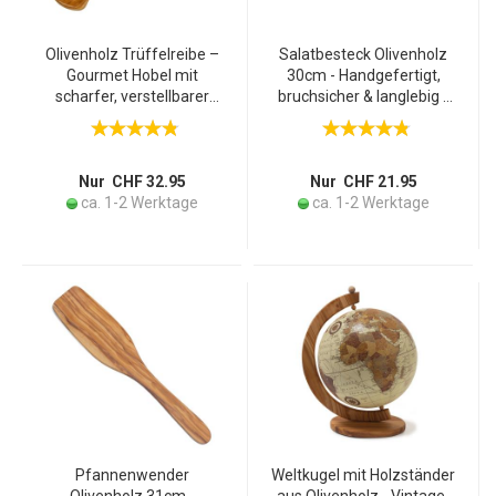
Olivenholz Trüffelreibe –
Salatbesteck Olivenholz
Gourmet Hobel mit
30cm - Handgefertigt,
scharfer, verstellbarer
bruchsicher & langlebig -
Stahlklinge für Trüffel,
Klassisches italienisches
Parmesan & Gemüse –
Design - Für alle Schüsseln
Handgefertigt in Italien –
- Unikat
20x9cm
Nur CHF 32.95
Nur CHF 21.95
ca. 1-2 Werktage
ca. 1-2 Werktage
Pfannenwender
Weltkugel mit Holzständer