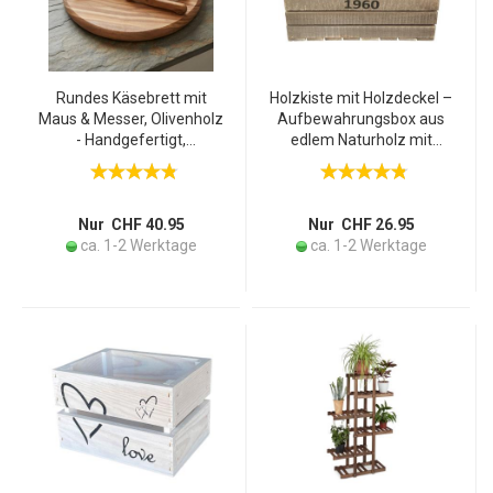
Rundes Käsebrett mit
Holzkiste mit Holzdeckel –
Maus & Messer, Olivenholz
Aufbewahrungsbox aus
- Handgefertigt,
edlem Naturholz mit
schnittfest, antibakteriell -
Scharnierdeckel und
Ideal als Brotzeitbrett,
Griffen – 30x40x22cm –
Käsebrett,
Perfekt für Ordnung im
Frühstücksbrett, Geschenk
Zuhause
Nur CHF 40.95
Nur CHF 26.95
ca. 1-2 Werktage
ca. 1-2 Werktage