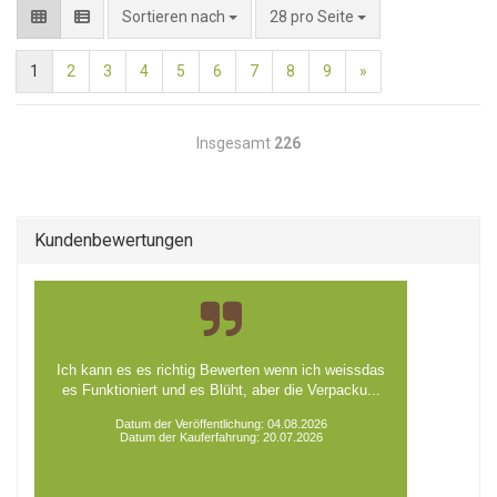
pro Seite
Sortieren nach
28 pro Seite
1
2
3
4
5
6
7
8
9
»
Insgesamt
226
Kundenbewertungen
Ich kann es es richtig Bewerten wenn ich weissdas
es Funktioniert und es Blüht, aber die Verpacku...
Datum der Veröffentlichung: 04.08.2026
Datum der Kauferfahrung: 20.07.2026