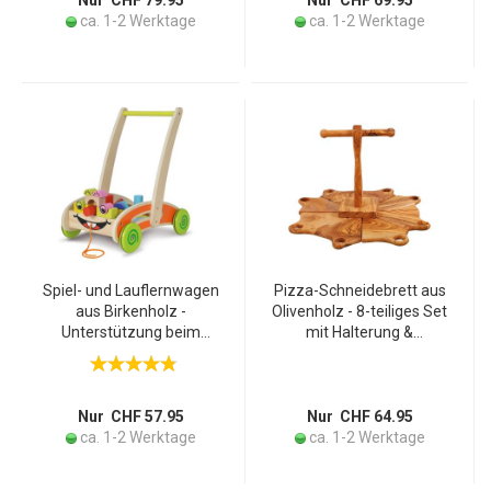
Nur CHF 79.95
Nur CHF 69.95
ca. 1-2 Werktage
ca. 1-2 Werktage
Spiel- und Lauflernwagen
Pizza-Schneidebrett aus
aus Birkenholz -
Olivenholz - 8-teiliges Set
Unterstützung beim
mit Halterung &
Laufen lernen - Inkl. 35
Pizzastücke-Brettern -
bunte Bauklötze,
Antibakteriell, robust,
39x25x44cm, ab 1 Jahr -
handgefertigt in Italien
Lustiges Gesicht
Nur CHF 57.95
Nur CHF 64.95
ca. 1-2 Werktage
ca. 1-2 Werktage