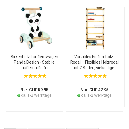
Birkenholz Lauflernwagen
Variables Kiefernholz-
Panda Design - Stabile
Regal – Flexibles Holzregal
Lauflernhilfe für
mit 7 Böden, vielseitiges
Kleinkinder ab 1 Jahr - Mit
Stauraum-Regal,
Bremse, Gummirädern,
56x28x110cm, braun –
Ablagefläche -
Ideal für Bücher, Kosmetik,
34x40x52cm
Deko & mehr
Nur CHF 59.95
Nur CHF 47.95
ca. 1-2 Werktage
ca. 1-2 Werktage