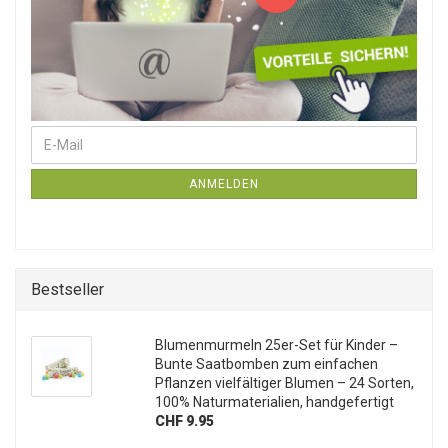
E-Mail
Weiter zur Newsletter-Anmeldung
ANMELDEN
Bestseller
Blumenmurmeln 25er-Set für Kinder –
Bunte Saatbomben zum einfachen
Pflanzen vielfältiger Blumen – 24 Sorten,
100% Naturmaterialien, handgefertigt
CHF 9.95