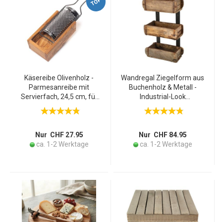
TOP
Käsereibe Olivenholz -
Wandregal Ziegelform aus
Parmesanreibe mit
Buchenholz & Metall -
Servierfach, 24,5 cm, für
Industrial-Look
Käse, Nüsse & Brot -
Hängeregal mit 3
Handgefertigt, schnittfest,
Ablageflächen für Deko -
Italien
Upcycling Design,
braun/schwarz,
Nur CHF 27.95
Nur CHF 84.95
50x31x15cm
ca. 1-2 Werktage
ca. 1-2 Werktage