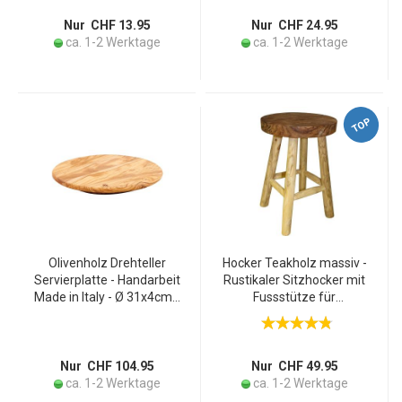
Unikat, messerschonend
1 Jahr+
Nur CHF 13.95
Nur CHF 24.95
ca. 1-2 Werktage
ca. 1-2 Werktage
TOP
Olivenholz Drehteller
Hocker Teakholz massiv -
Servierplatte - Handarbeit
Rustikaler Sitzhocker mit
Made in Italy - Ø 31x4cm -
Fussstütze für
Präsentation von Käse
Landhausstil & moderne
Wurst Cupcakes Früchten
Einrichtung -
Snacks
Beistelltisch/Blumensocke
l - Ø30x45cm
Nur CHF 104.95
Nur CHF 49.95
ca. 1-2 Werktage
ca. 1-2 Werktage