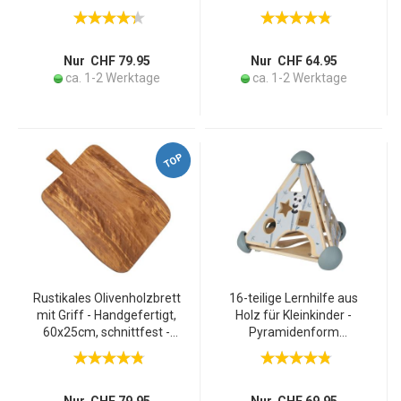
Garten & Balkon -
Brieföffner -
Tannenholz hellbraun,
Handgefertigt, 17x6cm,
125x81x25cm - Robust,
aus Italien, Unikat,
modern & dekorativ
Geschenk - CHT5058
Nur CHF 79.95
Nur CHF 64.95
ca. 1-2 Werktage
ca. 1-2 Werktage
TOP
Rustikales Olivenholzbrett
16-teilige Lernhilfe aus
mit Griff - Handgefertigt,
Holz für Kleinkinder -
60x25cm, schnittfest -
Pyramidenform
Ideal als Servier- &
Kugelbahn Steckspiel
Schneidebrett für Käse,
Memospiel Musikfunktion
Brot & Antipasti - aus
- Birkenholz 33x33x38cm -
Italien
ab 1 Jahr Geschenk