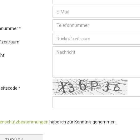
onnummer
fzeitraum
cht
heitscode
tenschutzbestimmungen
habe ich zur Kenntnis genommen.