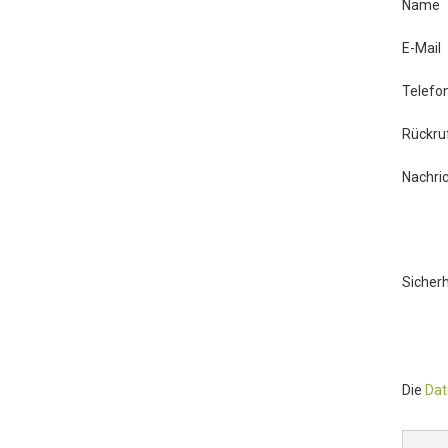
Name
E-Mail
Telef
Rückru
Nachri
Sicher
Die
Da