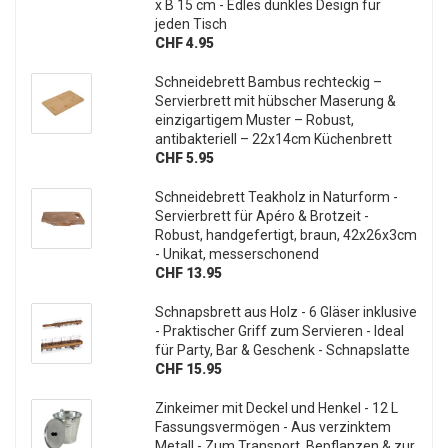
x B 15 cm - Edles dunkles Design für
jeden Tisch
CHF 4.95
Schneidebrett Bambus rechteckig –
Servierbrett mit hübscher Maserung &
einzigartigem Muster – Robust,
antibakteriell – 22x14cm Küchenbrett
CHF 5.95
Schneidebrett Teakholz in Naturform -
Servierbrett für Apéro & Brotzeit -
Robust, handgefertigt, braun, 42x26x3cm
- Unikat, messerschonend
CHF 13.95
Schnapsbrett aus Holz - 6 Gläser inklusive
- Praktischer Griff zum Servieren - Ideal
für Party, Bar & Geschenk - Schnapslatte
CHF 15.95
Zinkeimer mit Deckel und Henkel - 12 L
Fassungsvermögen - Aus verzinktem
Metall - Zum Transport, Bepflanzen & zur