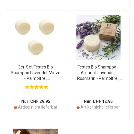
3er-Set Festes Bio
Festes Bio Shampoo -
Shampoo Lavendel-Minze
Arganöl, Lavendel,
- Palmölfrei,
Rosmarin - Palmölfrei,
handgefertigt, 77%
Vegan, Handgefertigt -
kaltgepresste Bio-Öle &
60g für alle Haartypen -
Arganöl - Nährt & schützt
77% Bio-Öle - COSMOS
Haar, COSMOS ORGANIC
ORGANIC
Nur CHF 29.95
Nur CHF 12.95
Artikel nicht lieferbar
Artikel nicht lieferbar