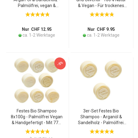
Palmölfrei, vegan &
& Vegan - Für trockenes
handgefertigt - 77%
Haar & Kopfhaut - Ohne
kaltgepresste Bio-Öle - Für
Silikone - 190g - Sanfte
alle Haartypen - 60g
Pflege
Nur CHF 12.95
Nur CHF 9.95
ca. 1-2 Werktage
ca. 1-2 Werktage
-5%
Festes Bio Shampoo
3er-Set Festes Bio
8x100g - Palmölfrei Vegan
Shampoo - Arganöl &
& Handgefertigt - Mit 77%
Sandelholz - Palmölfrei,
kaltgepressten Bio-Ölen &
Vegan, Handgefertigt, 60g
Arganöl - 8 Duftnoten
je - Pflegeshampoo mit