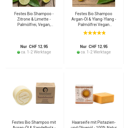
Festes Bio Shampoo -
Festes Bio Shampoo
Zitrone & Limette -
Argan-Öl & Ylang-Ylang -
Palmölfrei, Vegan,
Palmölfrei Vegan
Handgefertigt, 60g - Mit
Handgefertigt - 60g - Für
77% kaltgepressten Ölen
alle Haartypen - COSMOS
& Arganöl für alle
ORGANIC zertifiziert
Haartypen
Nur CHF 12.95
Nur CHF 12.95
ca. 1-2 Werktage
ca. 1-2 Werktage
Festes Bio Shampoo mit
Haarseife mit Pistazien-
Argan-Öl & Sandelholz -
und Olivenöl - 100% Natur