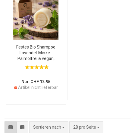
Festes Bio Shampoo
Lavendel-Minze -
Palmölfrei & vegan,
handgefertigt mit Arganöl
& 77% kaltgepressten Bio-
Ölen - Für gesundes Haar
& alle Haartypen, 60g
Nur CHF 12.95
Artikel nicht lieferbar
pro Seite
Sortieren nach
28 pro Seite