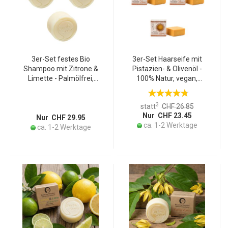
3er-Set festes Bio
3er-Set Haarseife mit
Shampoo mit Zitrone &
Pistazien- & Olivenöl -
Limette - Palmölfrei,
100% Natur, vegan,
handgefertigt mit 77%
palmölfrei - Für trockenes
kaltgepressten Ölen &
Haar & Kopfhaut - 3x 190g
3
statt
CHF 26.85
Argan-Öl - 60g pro Stück -
Nur CHF 23.45
Vegan
Nur CHF 29.95
ca. 1-2 Werktage
ca. 1-2 Werktage