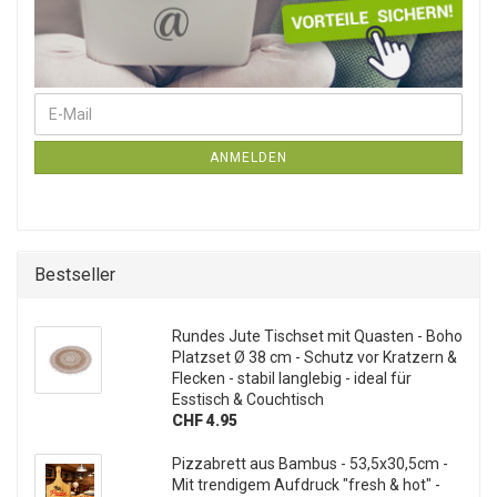
E-Mail
Weiter zur Newsletter-Anmeldung
ANMELDEN
Bestseller
Rundes Jute Tischset mit Quasten - Boho
Platzset Ø 38 cm - Schutz vor Kratzern &
Flecken - stabil langlebig - ideal für
Esstisch & Couchtisch
CHF 4.95
Pizzabrett aus Bambus - 53,5x30,5cm -
Mit trendigem Aufdruck "fresh & hot" -