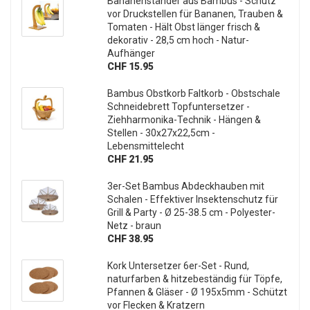
Bananenständer aus Bambus - Schutz
vor Druckstellen für Bananen, Trauben &
Tomaten - Hält Obst länger frisch &
dekorativ - 28,5 cm hoch - Natur-
Aufhänger
CHF 15.95
Bambus Obstkorb Faltkorb - Obstschale
Schneidebrett Topfuntersetzer -
Ziehharmonika-Technik - Hängen &
Stellen - 30x27x22,5cm -
Lebensmittelecht
CHF 21.95
3er-Set Bambus Abdeckhauben mit
Schalen - Effektiver Insektenschutz für
Grill & Party - Ø 25-38.5 cm - Polyester-
Netz - braun
CHF 38.95
Kork Untersetzer 6er-Set - Rund,
naturfarben & hitzebeständig für Töpfe,
Pfannen & Gläser - Ø 195x5mm - Schützt
vor Flecken & Kratzern