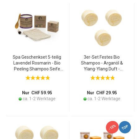
Spa Geschenkset 5-teilig
3er-Set Festes Bio
Lavendel Rosmarin - Bio
Shampoo - Arganöl &
Peeling Shampoo Seife
Ylang-Ylang Duft -
Säckchen Löffel Bambus -
Palmölfrei, handgefertigt
Nachhaltig vegan
& vegan für alle Haartypen
palmölfrei
- Nachhaltige Haarpflege
umweltfreundlich
Nur CHF 59.95
Nur CHF 29.95
ca. 1-2 Werktage
ca. 1-2 Werktage
-12%
TOP