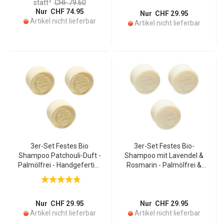
3
statt
CHF 79.60
77% kaltgepressten Ölen
Nur CHF 74.95
Nur CHF 29.95
Artikel nicht lieferbar
Artikel nicht lieferbar
3er-Set Festes Bio
3er-Set Festes Bio-
Shampoo Patchouli-Duft -
Shampoo mit Lavendel &
Palmölfrei - Handgefertigt
Rosmarin - Palmölfrei &
mit Argan-Öl & 77%
Vegan - Handgefertigt mit
kaltgepressten Ölen -
77% kaltgepressten Ölen,
Vegan, nachhaltig, 60g
Arganöl - Für alle
Haartypen
Nur CHF 29.95
Nur CHF 29.95
Artikel nicht lieferbar
Artikel nicht lieferbar