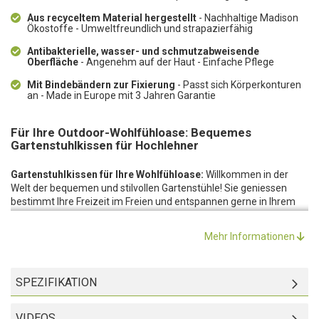
Aus recyceltem Material hergestellt
- Nachhaltige Madison
Ökostoffe - Umweltfreundlich und strapazierfähig
Antibakterielle, wasser- und schmutzabweisende
Oberfläche
- Angenehm auf der Haut - Einfache Pflege
Mit Bindebändern zur Fixierung
- Passt sich Körperkonturen
an - Made in Europe mit 3 Jahren Garantie
Für Ihre Outdoor-Wohlfühloase: Bequemes
Gartenstuhlkissen für Hochlehner
Gartenstuhlkissen für Ihre Wohlfühloase:
Willkommen in der
Welt der bequemen und stilvollen Gartenstühle! Sie geniessen
bestimmt Ihre Freizeit im Freien und entspannen gerne in Ihrem
Garten oder auf Ihrem Balkon. Aber was, wenn Ihr Gartenstuhl
keinen Sitzkomfort bietet und Rückenschmerzen verursacht? Das
Mehr Informationen
ist der Moment, in dem Sie sich Gedanken über ein neues
Gartenstuhl-Kissen machen sollten! Dieses Gartenstuhlkissen für
Hochlehner ist nicht nur bequem, sondern auch stilvoll gestaltet
SPEZIFIKATION
und passt zu jedem Gartenstuhl. Verwandeln Sie Ihren Gartenstuhl
in eine bequeme und stilvolle Sitzgelegenheit!
Hochwertige Verarbeitung:
Diese Sitzauflage ist aus einer
VIDEOS