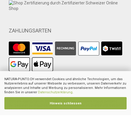
ZAHLUNGSARTEN
1
NATURA-PUNTO.CH verwendet Cookies und ähnliche Technologien, um das
Ehemaliger empfohlener VK des europ. Lieferanten
2
Nutzererlebnis auf unserer Webseite zu verbessern, unseren Datenverkehr zu
Ehemaliger Preis von Natura-Punto
3
Summe der Einzelpreise
analysieren und Inhalte und Werbung zu personalisieren. Mehr Informationen
4
UVP des Herstellers
finden Sie in unserer
Datenschutzerklärung
.
Nicht alle Abbildungen im Online-Shop stellen das angebotene Produkt zwingend
Hinweis schliessen
dar. Sie dienen zur Visualisierung der Beschreibung oder als Orientierung. Dies gilt
hauptsächlich für Abbildungen mit mehreren Produkten.