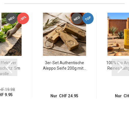
-50%
TOP
NEU
NEU
ffektiver
3er-Set Authentische
100% Bio Arg
schutz: 5m
Aleppo Seife 200g mit...
Reines Kaltg
olle...
HF 19.98
F 9.95
Nur CHF 24.95
Nur CH