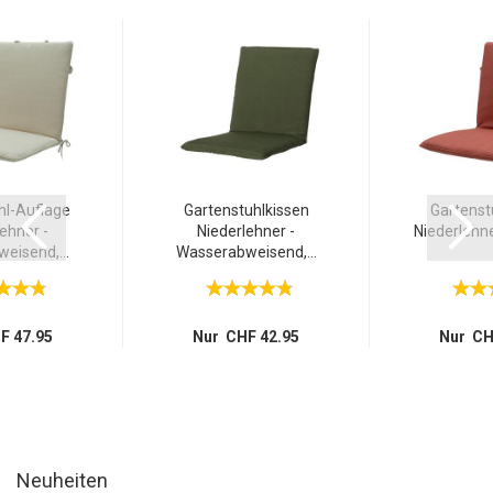
hl-Auflage
Gartenstuhlkissen
Gartenst
ehner -
Niederlehner -
Niederlehne
eisend,...
Wasserabweisend,...
F 47.95
Nur CHF 42.95
Nur CH
Neuheiten