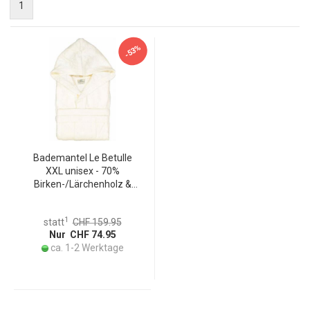
1
-53%
Bademantel Le Betulle
XXL unisex - 70%
Birken-/Lärchenholz &
30% Baumwolle -
Elfenbein - OEKO-TEX
1
statt
CHF 159.95
zertifiziert - Patentiert -
Nur CHF 74.95
500g/m²
ca. 1-2 Werktage