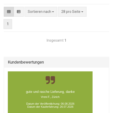
pro Seite
Sortieren nach
28 pro Seite
1
Insgesamt
1
Kundenbewertungen
Ich kann es es richtig Bewerten wenn ich weissdas
es Funktioniert und es Blüht, aber die Verpacku...
Datum der Veröffentlichung: 04.08.2026
Datum der Kauferfahrung: 20.07.2026