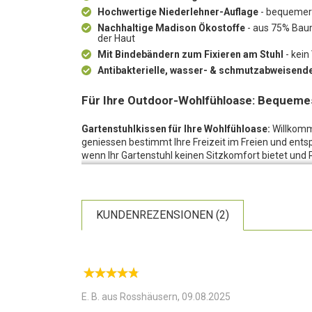
Hochwertige Niederlehner-Auflage
- bequemer S
Nachhaltige Madison Ökostoffe
- aus 75% Baum
der Haut
Mit Bindebändern zum Fixieren am Stuhl
- kein
Antibakterielle, wasser- & schmutzabweisend
Für Ihre Outdoor-Wohlfühloase: Bequemes
Gartenstuhlkissen für Ihre Wohlfühloase:
Willkomme
geniessen bestimmt Ihre Freizeit im Freien und ents
wenn Ihr Gartenstuhl keinen Sitzkomfort bietet und
sich Gedanken über ein neues Gartenstuhl-Kissen mac
nicht nur bequem, sondern auch stilvoll gestaltet u
Gartenstühle in bequeme und stilvolle Sitzgelegenhe
mit einem kleinen Samentütchen.
KUNDENREZENSIONEN (2)
Hochwertige Verarbeitung:
Diese Sitzauflagen sind
Material-Kombination - 75% Baumwolle, 20% Polyeste
Zusammensetzung ist angenehm in der Haptik, fühlt 
Schutz. Die Oberfläche ist antibakteriell, wasser- 
langlebig und strapazierfähig und werden Sie über v
E. B. aus Rosshäusern,
09.08.2025
Damit beim Entspannen nichts verrutscht:
Dank der