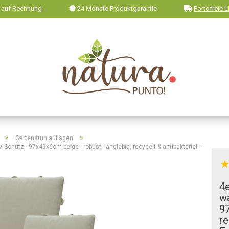
 auf Rechnung
24 Monate Produktgarantie
Portofreie L
»
»
Gartenstuhlauflagen
chutz - 97x49x6cm beige - robust, langlebig, recycelt & antibakteriell -
4e
w
97
re