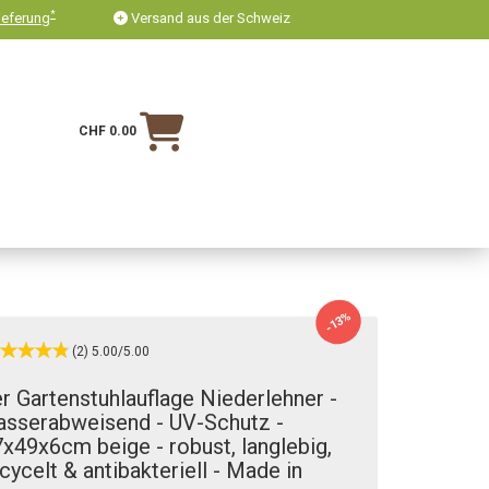
*
ieferung
Versand aus der Schweiz
CHF 0.00
-13%
(2) 5.00/5.00
r Gartenstuhlauflage Niederlehner -
asserabweisend - UV-Schutz -
x49x6cm beige - robust, langlebig,
cycelt & antibakteriell - Made in