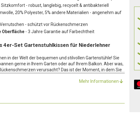
itzkomfort - robust, langlebig, recycelt & antibakteriell
wolle, 20% Polyester, 5% andere Materialien - angenehm auf
 Verrutschen - schützt vor Rückenschmerzen
e Oberfläche
- 3 Jahre Garantie auf Farbechtheit
 4er-Set Gartenstuhlkissen für Niederlehner
n in der Welt der bequemen und stilvollen Gartenstühle! Sie
pannen gerne in Ihrem Garten oder auf Ihrem Balkon. Aber was,
 Rückenschmerzen verursacht? Das ist der Moment, in dem Sie
hen sollten! Diese 4 Gartenstuhlkissen für Niederlehner sind
Mehr Informationen
nd passen zu jedem Gartenstuhl. Verwandeln Sie Ihre
iten! Und noch ein kleines Präsent dazu: jedes Kissen kommt
 aus einer äusserst haltbaren, recycelten und hervorragenden
r und 5% anderes Material - hergestellt. Diese
sich gut auf der Haut an und verfügt über einen hohen UV-
und schmutzabweisend. Die Gartenstuhlkissen sind daher
iele Jahre hinweg begleiten.
 Bändchen bleiben die Sitzauflagen immer an Ort und Stelle.