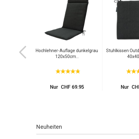
Outdoor -
Hochlehner-Auflage dunkelgrau
Stuhlkissen Out
d, bequem...
120x50cm...
40x40
 32.95
Nur CHF 69.95
Nur CHF
Neuheiten