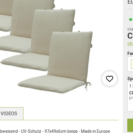
E
sta
C
GRA
Fa
Sp
1
C
p
VIDEOS
bweisend - UV-Schutz - 97x49x6cm beige - Made in Europe