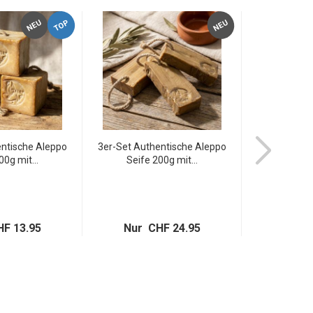
TOP
NEU
NEU
entische Aleppo
3er-Set Authentische Aleppo
Hammam Pee
00g mit...
Seife 200g mit...
aus Ba
F 13.95
Nur CHF 24.95
Nur C