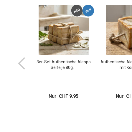
-50%
TOP
NEU
NEU
fektiver
3er-Set Authentische Aleppo
Authentische Al
hutz: 5m
Seife je 80g,...
mit Kor
le...
 19.98
 9.95
Nur CHF 9.95
Nur CH