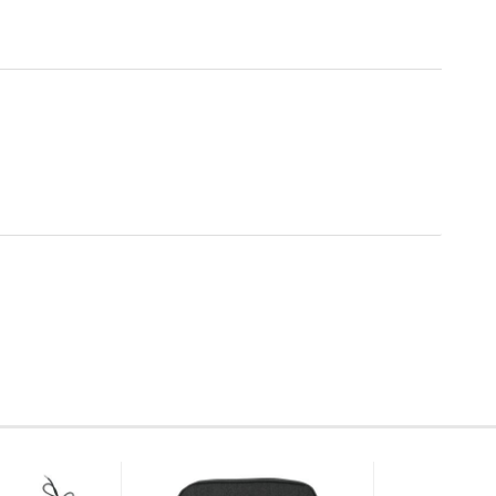
rend Ihrer Entspannung im Freien verrutschen. Zudem passt
uren an und sorgt für ein Höchstmass an Komfort!
en Madison© Ökostoffen, einem hochleistungsfähigen,
Dabei werden 100% recycelte Baumwollfasern und PET
 Polsterung besteht aus ökologisch hergestellten PU-Schaum
hhaltiger grüner Energie. sowie eine Verringerung des Energie-