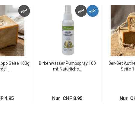
TOP
NEU
NEU
eppo Seife 100g
Birkenwasser Pumpspray 100
3er-Set Auth
del,...
ml: Natürliche...
Seife 1
F 4.95
Nur CHF 8.95
Nur CH