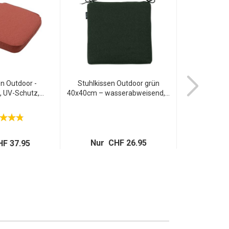
en Outdoor -
Stuhlkissen Outdoor grün
Stuhlkissen 
 UV-Schutz,...
40x40cm – wasserabweisend,...
Öko
Nur CHF 26.95
Nur C
F 37.95