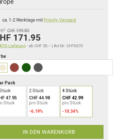
urope
ca. 1-2 Werktage mit
Priority-Versand
3
tt
CHF 199.80
HF 171.95
TIS Lieferung
- ab CHF 50.– | Art.Nr.: CHT6573
rbe
ar Pack
 Stück
2 Stück
4 Stück
HF 47.95
CHF 44.98
CHF 42.99
ro Stück
pro Stück
pro Stück
-6.19%
-10.34%
IN DEN WARENKORB