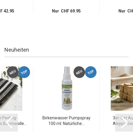
F 42.95
Nur CHF 69.95
Nur CH
Neuheiten
TOP
TOP
NEU
NEU
Peeling-
Birkenwasser Pumpspray
3er-Set Au
 Baumwolle...
100 ml: Natürliche...
Aleppo Seif