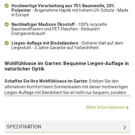
Hochwertige Verarbeitung aus 75% Baumwolle, 20%
Polyester
- Angenehme Haptik mit hohem UV-Schutz - Made
in Europe
Nachhaltiger Madison Ökostoff
- 100% recycelte
Baumwollfasern und PET-Flaschen - Reduziert
Energieverbrauch
Liegen-Auflage mit Bindebändern
- Sicherer Halt auf dem
Liegestuhl - 3 Jahre Garantie auf Farbechtheit
Wohlfühloase im Garten: Bequeme Liegen-Auflage in
natürlicher Optik
Schaffen Sie Ihre Wohlfühloase im Garten:
Erleben Sie den
ultimativen Komfort beim Sonnenbaden mit dieser hochwertigen
Liegen-Auflage mit Bändchen! Sie ist nicht nur bequem, sondern
auch stilvoll gestaltet und passt zu jeder Gartenliege. Die Auflage
für Liegen ist die perfekte Ergänzung für jeden Liegestuhl und
Mehr Informationen
macht das Entspannen im Freien zu einem wahren Vergnügen.
Hochwertige Verarbeitung:
Diese Liegen-Auflage ist aus einer
äusserst haltbaren, recycelten und hervorragenden Material-
SPEZIFIKATION
Kombination - 75% Baumwolle, 20% Polyester und 5% anderes