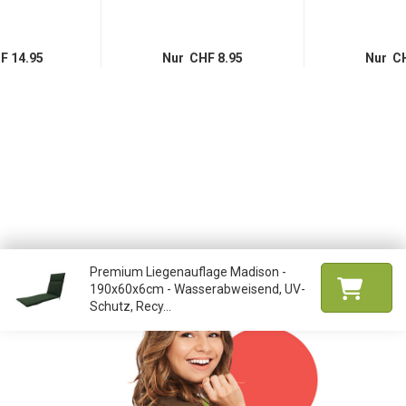
F 14.95
Nur CHF 8.95
Nur CH
Premium Liegenauflage Madison -
190x60x6cm - Wasserabweisend, UV-
Schutz, Recy...