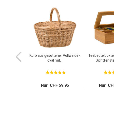
Europaletten -
Korb aus gesottener Vollweide -
Teebeutelbox a
bel...
oval mit...
Sichtfenste
 5.95
Nur CHF 59.95
Nur CHF