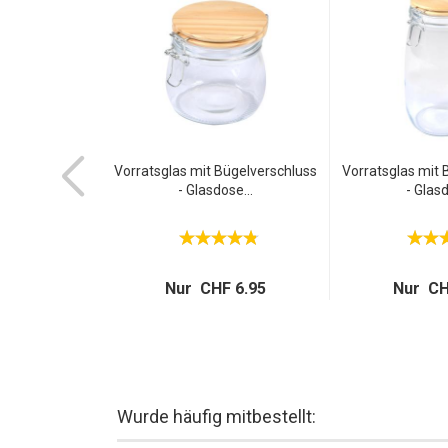
um Liegen-
Vorratsglas mit Bügelverschluss
Vorratsglas mit 
190x60cm...
- Glasdose...
- Glasd
119.95
Nur CHF 6.95
Nur CH
Wurde häufig mitbestellt: