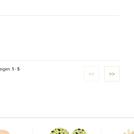
eigen:
1
-
5
<<
>>