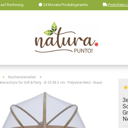
 auf Rechnung
24 Monate Produktgarantie
Portofreie L
»
»
Küchenutensilien
nschutz für Grill & Party - Ø 25-38.5 cm - Polyester-Netz - braun
3
Sc
Gr
Ne