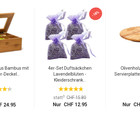
-18%
us Bambus mit
4er-Set Duftsäckchen
Olivenhol
r-Deckel...
Lavendelblüten -
Servierplatte
Kleiderschrank...
3
statt
CHF 15.80
Nur CHF 12.95
Nur CH
 24.95