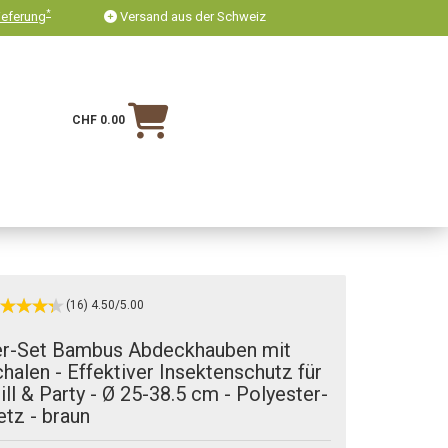
*
ieferung
Versand aus der Schweiz
CHF 0.00
(16) 4.50/5.00
er-Set Bambus Abdeckhauben mit
halen - Effektiver Insektenschutz für
ill & Party - Ø 25-38.5 cm - Polyester-
tz - braun