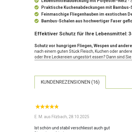
Lebensmittelabdeckung mit Polyester-Netz
- 
Praktische Kuchenabdeckungen mit Bambus-
Feinmaschige Fliegenhauben im exotischen D
Bambus-Schalen aus hochwertiger Faser gefl
Effektiver Schutz für Ihre Lebensmittel:
Schutz vor hungrigen Fliegen, Wespen und andere
nach einem guten Stück Fleisch, Kuchen oder andere
oder Ihre Leckereien ungestört essen? Dann sind Si
aus Bambus und Polyester-Netz bestens beraten. Die 
Käse, Süssigkeiten und vieles vor Ungeziefer.
Effektiver Schutz:
Die Abdeckhauben für Lebensmitt
KUNDENREZENSIONEN (16)
somit hat auch kriechendes Ungeziefer keine Chance, 
aus hochwertiger Bambus-Faser geflochten. Bringen S
Perfekt auch bei der Gartenparty:
An lauen Somme
gegrillt, doch die Freude könnte durch das lästige 
feinmaschige Verarbeitung dieser Fliegenhauben sorg
einfach entnommen werden können. Mit diesen Abde
E. M. aus Filzbach,
28.10.2025
in Ihrem Garten oder auf Ihrem Balkon!
Ist schön und stabil verschliesst auch gut