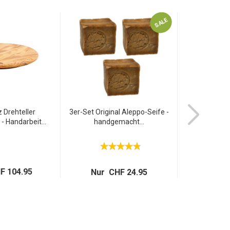
SALE
z Drehteller
3er-Set Original Aleppo-Seife -
Bodylotion Ar
 - Handarbeit...
handgemacht...
Körpe
F 104.95
Nur CHF 24.95
Nur C