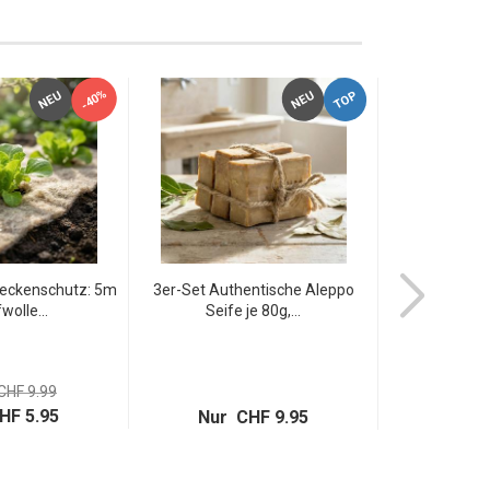
-40%
TOP
NEU
NEU
neckenschutz: 5m
3er-Set Authentische Aleppo
3er-Set Aut
wolle...
Seife je 80g,...
Seife 
CHF 9.99
HF 5.95
Nur CHF 9.95
Nur C