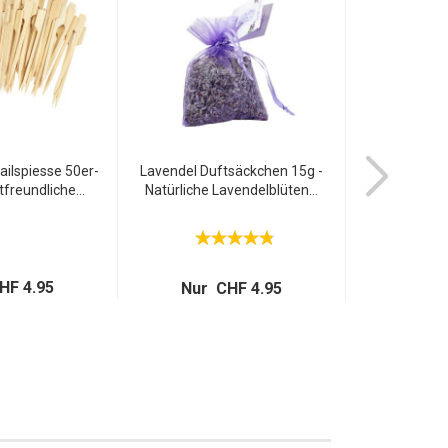
ilspiesse 50er-
Lavendel Duftsäckchen 15g -
Herdabdeck
freundliche...
Natürliche Lavendelblüten...
Kratzfest 
HF 4.95
Nur CHF 4.95
Nur C