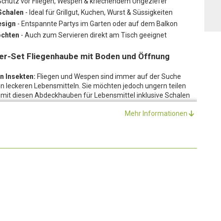
Schutz vor Fliegen, Wespen & kriechendem Ungeziefer
Schalen
- Ideal für Grillgut, Kuchen, Wurst & Süssigkeiten
esign
- Entspannte Partys im Garten oder auf dem Balkon
ochten
- Auch zum Servieren direkt am Tisch geeignet
 3er-Set Fliegenhaube mit Boden und Öffnung
n Insekten:
Fliegen und Wespen sind immer auf der Suche
n leckeren Lebensmitteln. Sie möchten jedoch ungern teilen
e mit diesen Abdeckhauben für Lebensmittel inklusive Schalen
runde Fliegenhaube für Essen schützt Grillgut, Kuchen, Wurst,
Mehr Informationen
el sind mit einem Schalen-Boden aus Bambus verarbeitet,
sich an Ihren Köstlichkeiten zu vergreifen. Die Schalen sind
ie etwas exotisches Flair in Ihr Zuhause.
rabenden und warmen Wochenend-Nachmittagen wird gerne
Herumschwirren von Ungeziefer um einiges getrübt werden. Die
t dafür, dass Insekten nicht angelockt und die Lebensmittel
ckhauben für Lebensmittel sorgen Sie für entspannte Partys