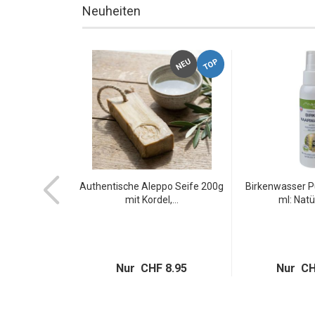
Neuheiten
TOP
NEU
NEU
ppo Seife 100g
Authentische Aleppo Seife 200g
Birkenwasser 
l,...
mit Kordel,...
ml: Natür
 4.95
Nur CHF 8.95
Nur CH