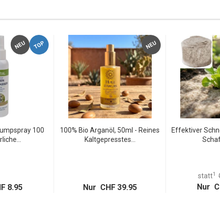
TOP
NEU
NEU
Pumpspray 100
100% Bio Arganöl, 50ml - Reines
Effektiver Sch
liche...
Kaltgepresstes...
Schaf
1
statt
Nur C
F 8.95
Nur CHF 39.95