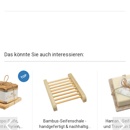
Das könnte Sie auch interessieren:
TOP
ppo-Seife,
Bambus-Seifenschale -
Hamam-Seife 
in Syrien,...
handgefertigt & nachhaltig...
und Travertin 