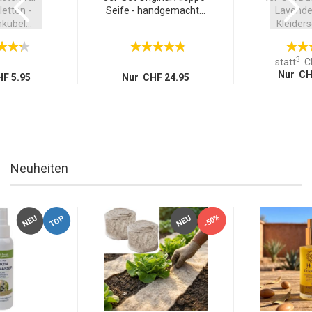
etten -
Seife - handgemacht...
Lavendel
übel...
Kleiders
3
statt
C
Nur CH
F 5.95
Nur CHF 24.95
Neuheiten
-50%
TOP
NEU
NEU