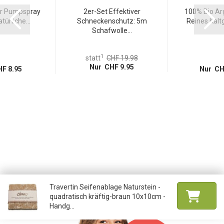
r Pumpspray
2er-Set Effektiver
100% Bio Arg
türliche...
Schneckenschutz: 5m
Reines Kaltg
Schafwolle...
1
statt
CHF 19.98
Nur CHF 9.95
F 8.95
Nur CH
Travertin Seifenablage Naturstein -
quadratisch kräftig-braun 10x10cm -
Handg...