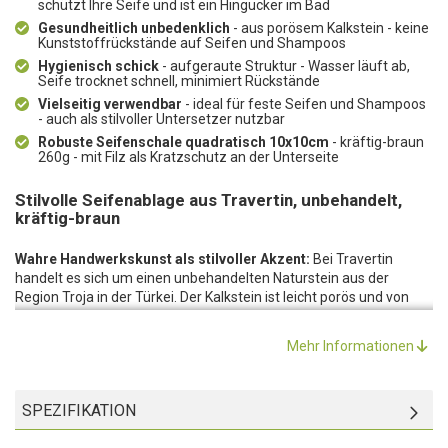
schützt Ihre Seife und ist ein Hingucker im Bad
Gesundheitlich unbedenklich
- aus porösem Kalkstein - keine
Kunststoffrückstände auf Seifen und Shampoos
Hygienisch schick
- aufgeraute Struktur - Wasser läuft ab,
Seife trocknet schnell, minimiert Rückstände
Vielseitig verwendbar
- ideal für feste Seifen und Shampoos
- auch als stilvoller Untersetzer nutzbar
Robuste Seifenschale quadratisch 10x10cm
- kräftig-braun
260g - mit Filz als Kratzschutz an der Unterseite
Stilvolle Seifenablage aus Travertin, unbehandelt,
kräftig-braun
Wahre Handwerkskunst als stilvoller Akzent:
Bei Travertin
handelt es sich um einen unbehandelten Naturstein aus der
Region Troja in der Türkei. Der Kalkstein ist leicht porös und von
heller bis kräftig-brauner Farbe. Die von Hand gefertigte,
praktische Seifenablage ist ein wahrer Hingucker in Bad und WC.
Mehr Informationen
Die ausgefallene Struktur verleiht den einfachen Platten eine
schlichte Eleganz, die mit allen Farben kombiniert werden kann.
Gesundheitlich unbedenklich:
Da die Oberfläche aus einem
SPEZIFIKATION
Naturprodukt besteht, ist die Seifenschale gesundheitlich
unbedenklich. Auf den darauf abgelegten festen Seifen und