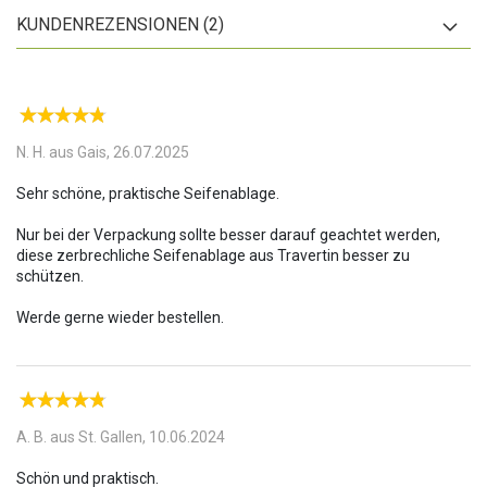
Shampoos bleiben keine Kunststoff-Rückstände zurück.
KUNDENREZENSIONEN (2)
Hygienisch schick:
Die leichten Erhebungen und die aufgeraute
Struktur sorgen dafür, dass Wasser besser aufgenommen wird
und schneller trocknet. Lästige Rückstände auf der Schale werden
somit minimiert und die Seife bleibt auch nach mehrmaligem
Gebrauch hygienisch sauber.
N. H. aus Gais,
26.07.2025
Sehr schöne, praktische Seifenablage.
Nur bei der Verpackung sollte besser darauf geachtet werden,
diese zerbrechliche Seifenablage aus Travertin besser zu
schützen.
A. B. aus St. Gallen,
10.06.2024