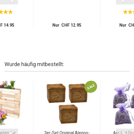
F 14.95
Nur CHF 12.95
Nur CH
Wurde häufig mitbestellt:
SALE
sten für
3er-Set Original Aleppo-
4er-Set Du