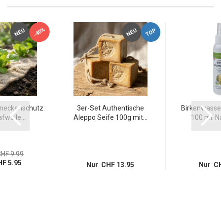
-40%
TOP
NEU
NEU
hneckenschutz:
3er-Set Authentische
Birkenwasse
wolle...
Aleppo Seife 100g mit...
100 ml: Na
HF 9.99
F 5.95
Nur CHF 13.95
Nur CH