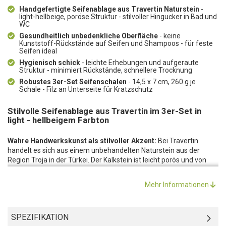
Handgefertigte Seifenablage aus Travertin Naturstein
-
light-hellbeige, poröse Struktur - stilvoller Hingucker in Bad und
WC
Gesundheitlich unbedenkliche Oberfläche
- keine
Kunststoff-Rückstände auf Seifen und Shampoos - für feste
Seifen ideal
Hygienisch schick
- leichte Erhebungen und aufgeraute
Struktur - minimiert Rückstände, schnellere Trocknung
Robustes 3er-Set Seifenschalen
- 14,5 x 7 cm, 260 g je
Schale - Filz an Unterseite für Kratzschutz
Stilvolle Seifenablage aus Travertin im 3er-Set in
light - hellbeigem Farbton
Wahre Handwerkskunst als stilvoller Akzent:
Bei Travertin
handelt es sich aus einem unbehandelten Naturstein aus der
Region Troja in der Türkei. Der Kalkstein ist leicht porös und von
heller bis kräftig-brauner Farbe. Die von Hand gefertigte,
praktische Seifenablage ist ein wahrer Hingucker in Bad und WC.
Mehr Informationen
Die ausgefallene Struktur verleiht den einfachen Platten eine
schlichte Eleganz, die mit allen Farben kombiniert werden kann.
Gesundheitlich unbedenklich:
Da die Oberfläche aus einem
SPEZIFIKATION
Naturprodukt besteht, ist die Seifenschale gesundheitlich