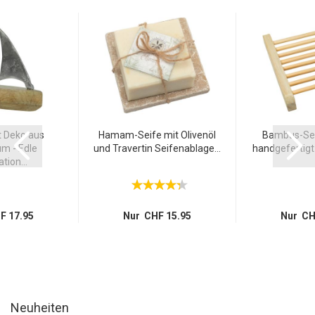
 Deko aus
Hamam-Seife mit Olivenöl
Bambus-Sei
m - Edle
und Travertin Seifenablage...
handgefertigt 
tion...
F 17.95
Nur CHF 15.95
Nur CH
Neuheiten