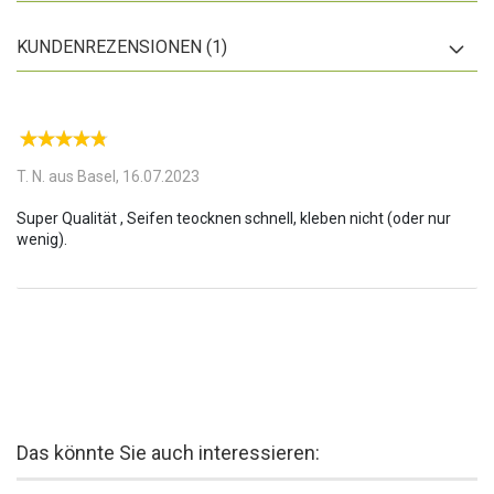
unbedenklich. Auf den darauf abgelegten festen Seifen und
Shampoos bleiben keine Kunststoff-Rückstände zurück.
KUNDENREZENSIONEN (1)
Hygienisch schick:
Die leichten Erhebungen und die aufgeraute
Struktur sorgen dafür, dass Wasser besser aufgenommen wird
und schneller trocknet. Lästige Rückstände auf der Schale werden
somit minimiert und die Seife bleibt auch nach mehrmaligem
Gebrauch hygienisch sauber.
T. N. aus Basel,
16.07.2023
Super Qualität , Seifen teocknen schnell, kleben nicht (oder nur
Das könnte Sie auch interessieren: