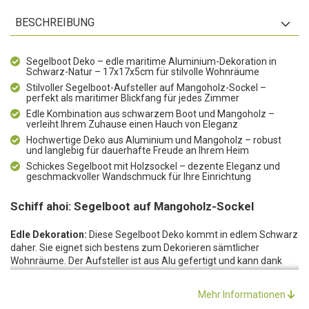
BESCHREIBUNG
Segelboot Deko – edle maritime Aluminium-Dekoration in
Schwarz-Natur – 17x17x5cm für stilvolle Wohnräume
Stilvoller Segelboot-Aufsteller auf Mangoholz-Sockel –
perfekt als maritimer Blickfang für jedes Zimmer
Edle Kombination aus schwarzem Boot und Mangoholz –
verleiht Ihrem Zuhause einen Hauch von Eleganz
Hochwertige Deko aus Aluminium und Mangoholz – robust
und langlebig für dauerhafte Freude an Ihrem Heim
Schickes Segelboot mit Holzsockel – dezente Eleganz und
geschmackvoller Wandschmuck für Ihre Einrichtung
Schiff ahoi: Segelboot auf Mangoholz-Sockel
Edle Dekoration:
Diese Segelboot Deko kommt in edlem Schwarz
daher. Sie eignet sich bestens zum Dekorieren sämtlicher
Wohnräume. Der Aufsteller ist aus Alu gefertigt und kann dank
des Sockels aus Mangoholz einfach dort platziert werden, wo eine
reizende Dekoration fehlt.
Mehr Informationen
Edle Kombination:
Durch das schwarze Boot und der satten