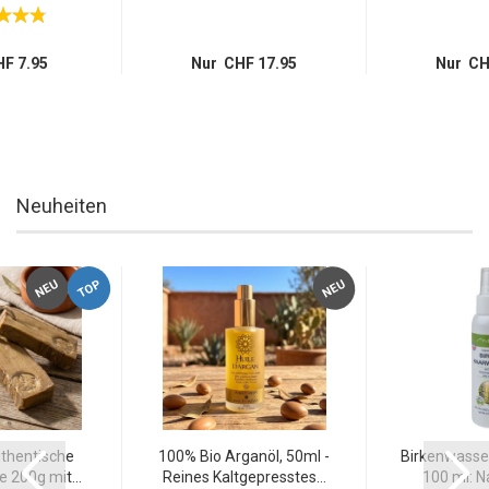
F 7.95
Nur CHF 17.95
Nur CH
Neuheiten
TOP
NEU
NEU
thentische
100% Bio Arganöl, 50ml -
Birkenwasse
 200g mit...
Reines Kaltgepresstes...
100 ml: Na