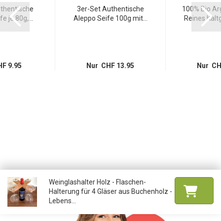
thentische
3er-Set Authentische
100% Bio Arg
e je 80g,...
Aleppo Seife 100g mit...
Reines Kaltg
F 9.95
Nur CHF 13.95
Nur CH
Weinglashalter Holz - Flaschen-
Halterung für 4 Gläser aus Buchenholz -
Lebens...