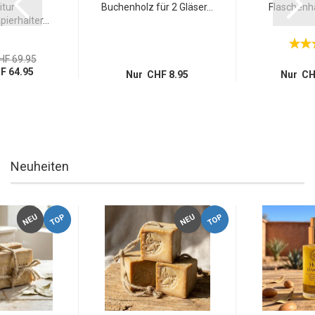
tur -
Buchenholz für 2 Gläser...
Flaschenhal
ierhalter...
HF 69.95
F 64.95
Nur CHF 8.95
Nur CH
Neuheiten
TOP
TOP
NEU
NEU