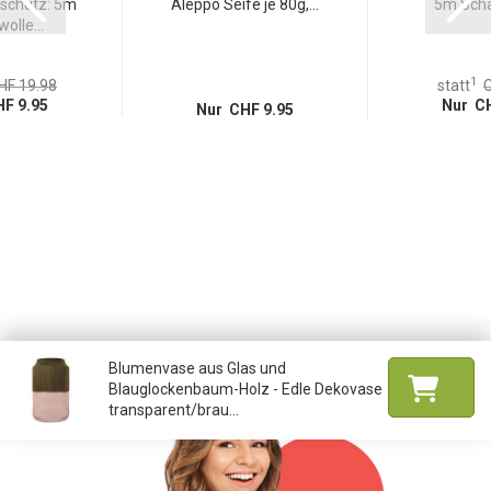
schutz: 5m
Aleppo Seife je 80g,...
5m Schaf
olle...
1
HF 19.98
statt
C
F 9.95
Nur CH
Nur CHF 9.95
Blumenvase aus Glas und
Blauglockenbaum-Holz - Edle Dekovase
transparent/brau...