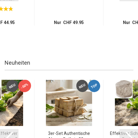
F 44.95
Nur CHF 49.95
Nur CH
Neuheiten
-50%
TOP
NEU
NEU
ffektiver
3er-Set Authentische
Effektiver Sc