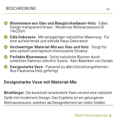
BESCHREIBUNG
Blumenvase aus Glas und Blauglockenbaum-Holz
- Edles
Design transparent/braun - Modernes Wohnaccessoire Ø
14x23cm
Edle Dekovase
- Mit einzigartiger natürlicher Maserung - Für
eine aufwertende und stilvolle Haus-Dekoration
Hochwertiger Material-Mix aus Glas und Holz
- Sorgt für
eine optisch und haptisch interessante Struktur
Perfekte Blumenvase
- Setzt natürliche Blumen durch
schlichten Rahmen stilvoll in Szene - Kein Ablenken von Details
Designstarke Vase
- Passend zu allen Einrichtungsthemen -
Aus Paulownia Holz gefertigt
Designstarke Vase mit Material-Mix
Blickfänger:
Die kunstvoll verarbeitete Vase vereint eine natürlich
Optik mit modernem Design. Das Ergebnis ist ein gelungenes
Wohnaccessoire, welches als Designelement an vielen Stellen
zum Einsatz kommen darf und das Innenleben eines Hauses
sichtbar aufwertet.
Mehr Informationen