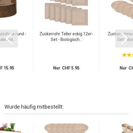
zschale rund -
Zuckerrohr Teller eckig 12er-
Zuckerrohrsc
le mit...
Set - Biologisch...
Set - Bio
F 15.95
Nur CHF 5.95
Nur CH
Wurde häufig mitbestellt: