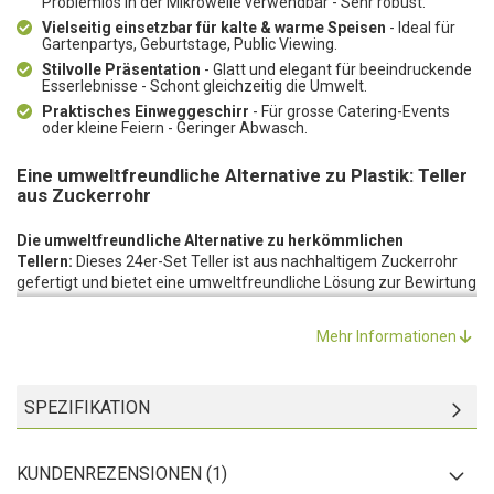
Problemlos in der Mikrowelle verwendbar - Sehr robust.
Vielseitig einsetzbar für kalte & warme Speisen
- Ideal für
Gartenpartys, Geburtstage, Public Viewing.
Stilvolle Präsentation
- Glatt und elegant für beeindruckende
Esserlebnisse - Schont gleichzeitig die Umwelt.
Praktisches Einweggeschirr
- Für grosse Catering-Events
oder kleine Feiern - Geringer Abwasch.
Eine umweltfreundliche Alternative zu Plastik: Teller
aus Zuckerrohr
Die umweltfreundliche Alternative zu herkömmlichen
Tellern:
Dieses 24er-Set Teller ist aus nachhaltigem Zuckerrohr
gefertigt und bietet eine umweltfreundliche Lösung zur Bewirtung
Ihrer Gäste auf Ihrer nächsten Gartenparty, Ihrer Geburtstagsfeier,
dem Public Viewing und zu vielen weiteren Veranstaltungen. Das
Mehr Informationen
Material ist biologisch abbaubar und kann nach Gebrauch einfach
entsorgt werden, ohne dass es der Umwelt schadet.
Einfach vielseitig:
Die Teller aus Zuckerrohr eignen sich prima für
SPEZIFIKATION
sowohl kalte als auch warme Speisen und können problemlos in
der Mikrowelle verwendet werden. Zudem sind die
Zuckerrohrteller sehr robust. Neben ihrer umweltfreundlichen
KUNDENREZENSIONEN (1)
Eigenschaften haben diese Teller aus Zuckerrohr auch eine