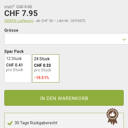
3
statt
CHF 9.90
CHF 7.95
GRATIS Lieferung
- ab CHF 50.– | Art.Nr.: CHT6972
Grösse
Spar Pack
12 Stück
24 Stück
CHF 0.41
CHF 0.33
pro Stück
pro Stück
-19.51%
IN DEN WARENKORB
30 Tage Rückgaberecht