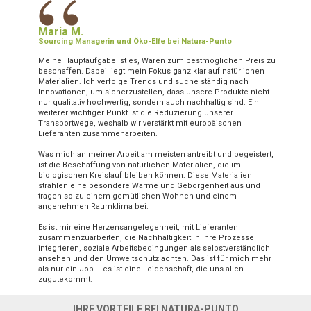
“
Maria M.
Sourcing Managerin und Öko-Elfe bei Natura-Punto
Meine Hauptaufgabe ist es, Waren zum bestmöglichen Preis zu
beschaffen. Dabei liegt mein Fokus ganz klar auf natürlichen
Materialien. Ich verfolge Trends und suche ständig nach
Innovationen, um sicherzustellen, dass unsere Produkte nicht
nur qualitativ hochwertig, sondern auch nachhaltig sind. Ein
weiterer wichtiger Punkt ist die Reduzierung unserer
Transportwege, weshalb wir verstärkt mit europäischen
Lieferanten zusammenarbeiten.
Was mich an meiner Arbeit am meisten antreibt und begeistert,
ist die Beschaffung von natürlichen Materialien, die im
biologischen Kreislauf bleiben können. Diese Materialien
strahlen eine besondere Wärme und Geborgenheit aus und
tragen so zu einem gemütlichen Wohnen und einem
angenehmen Raumklima bei.
Es ist mir eine Herzensangelegenheit, mit Lieferanten
zusammenzuarbeiten, die Nachhaltigkeit in ihre Prozesse
integrieren, soziale Arbeitsbedingungen als selbstverständlich
ansehen und den Umweltschutz achten. Das ist für mich mehr
als nur ein Job – es ist eine Leidenschaft, die uns allen
zugutekommt.
IHRE VORTEILE BEI NATURA-PUNTO