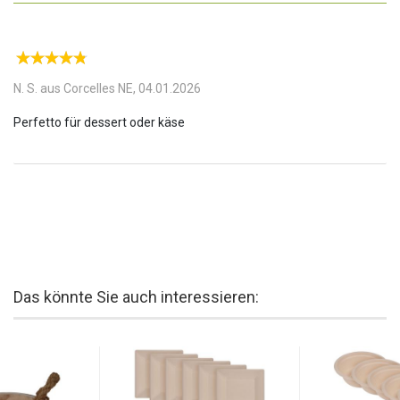
ansprechende Optik. Sie sind glatt und elegant und verleihen
Ihrem Essen einen Hauch von Klasse. So können Sie Ihre Gäste
beeindrucken und gleichzeitig die Umwelt schonen.
Auch in der Gastronomie ein Hit:
Ob für ein grosses Catering-
Event oder für eine kleine Familienfeier - diese Teller aus
N. S. aus Corcelles NE,
04.01.2026
Zuckerrohr sind die perfekte Wahl für jeden Anlass. Auch die
nächste Grillparty wird zum vollen Erfolg und dank des
nachhaltigen Einweggeschirrs bleibt der Abwasch überschaubar.
Erleben Sie, wie einfach und umweltfreundlich es sein kann, stilvoll
zu speisen!
Das könnte Sie auch interessieren: