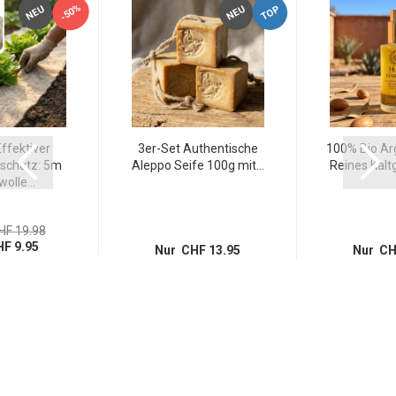
-50%
TOP
NEU
NEU
ffektiver
3er-Set Authentische
100% Bio Arg
schutz: 5m
Aleppo Seife 100g mit...
Reines Kaltg
olle...
HF 19.98
F 9.95
Nur CHF 13.95
Nur CH