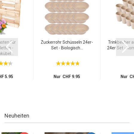
sten für
Zuckerrohr Schüsseln 24er-
Trinkbecher a
etten -
Set - Biologisch...
24er Set - Kom
übel...
F 5.95
Nur CHF 9.95
Nur CH
Neuheiten