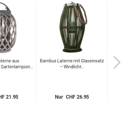
aterne aus
Bambus Laterne mit Glaseinsatz
Bambus Latern
 Gartenlampion...
– Windlicht...
Glas m
F 21.95
Nur CHF 26.95
Nur C