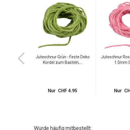
elb 35 Stück -
Juteschnur Grün - Feste Deko
Juteschnur Ros
ge...
Kordel zum Basteln,...
1.5mm St
 4.95
Nur CHF 4.95
Nur CH
Wurde häufig mitbestellt: