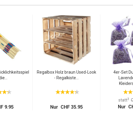
cklichkeitsspiel
Regalbox Holz braun Used-Look
4er-Set D
die...
- Regalkiste...
Lavende
Kleider
3
statt
C
Nur CH
F 9.95
Nur CHF 35.95