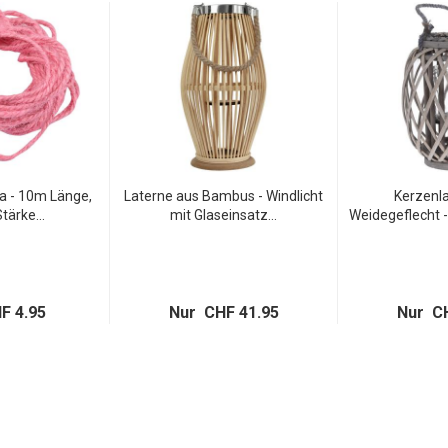
a - 10m Länge,
Laterne aus Bambus - Windlicht
Kerzenl
ärke...
mit Glaseinsatz...
Weidegeflecht -
F 4.95
Nur CHF 41.95
Nur CH