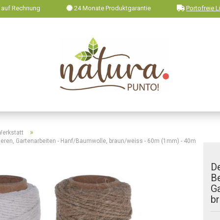
 auf Rechnung
24 Monate Produktgarantie
Portofreie L
»
Werkstatt
rieren, Gartenarbeiten - Hanf/Baumwolle, braun/weiss - 60m (1mm) - 40m
De
Be
Ga
b