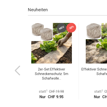
Neuheiten
-50%
TOP
NEU
NEU
ische Aleppo
2er-Set Effektiver
Effektiver Schn
 mit...
Schneckenschutz: 5m
Schafwo
Schafwolle...
1
1
statt
CHF 19.98
statt
C
Nur CHF 9.95
Nur CH
 24.95