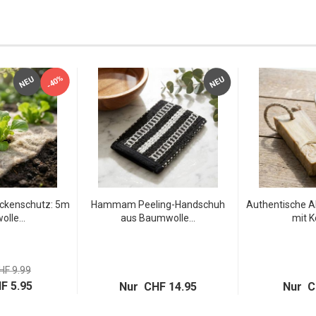
-40%
NEU
NEU
eckenschutz: 5m
Hammam Peeling-Handschuh
Authentische A
lle...
aus Baumwolle...
mit Ko
HF 9.99
F 5.95
Nur CHF 14.95
Nur C