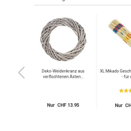
aus Bambus -
Deko-Weidenkranz aus
XL Mikado Geschi
cher...
verflochtenen Ästen...
- für 
Nur CHF 13.95
 7.95
Nur CH