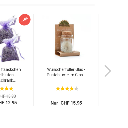
-18%
uftsäckchen
Wunscherfüller Glas -
Scheuerbürs
lblüten -
Pusteblume im Glas...
Ergono
schrank...
HF 15.80
F 12.95
Nur CHF 15.95
Nur 