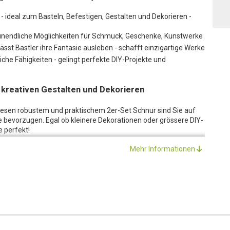
- ideal zum Basteln, Befestigen, Gestalten und Dekorieren -
- unendliche Möglichkeiten für Schmuck, Geschenke, Kunstwerke
lässt Bastler ihre Fantasie ausleben - schafft einzigartige Werke
iche Fähigkeiten - gelingt perfekte DIY-Projekte und
 kreativen Gestalten und Dekorieren
iesen robustem und praktischem 2er-Set Schnur sind Sie auf
le bevorzugen. Egal ob kleinere Dekorationen oder grössere DIY-
e perfekt!
wei verschiedene Arten von Schnur, die sich ideal für eine
Mehr Informationen
in zwei Farben und bestehen aus hochwertigen Materialien, die
 Schmuckstücke kreieren, Geschenke dekorieren oder
tet unendliche Möglichkeiten.
icht schneiden, knoten, flechten und weben, und ermöglicht es
rtige Werke zu schaffen. Das 2er-Set Schnur zum Basteln und
, der seine handwerklichen Fähigkeiten erweitern und