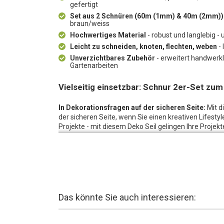
gefertigt
Set aus 2 Schnüren (60m (1mm) & 40m (2mm))
braun/weiss
Hochwertiges Material
- robust und langlebig 
Leicht zu schneiden, knoten, flechten, weben
- 
Unverzichtbares Zubehör
- erweitert handwerkl
Gartenarbeiten
Vielseitig einsetzbar: Schnur 2er-Set zum
In Dekorationsfragen auf der sicheren Seite:
Mit d
der sicheren Seite, wenn Sie einen kreativen Lifesty
Projekte - mit diesem Deko Seil gelingen Ihre Projekt
Robust und praktisch:
Mit diesem Set erhalten Sie z
Vielzahl von Projekten eignen. Die Schnüre kommen 
sowohl robust als auch langlebig sind. Egal ob man
Kunstwerke gestalten möchte, dieses Schnur-Set bie
Vielseitig einsetzbar:
Die Deko-Schnur lässt sich le
den Bastlern, ihre Fantasie auszuleben und einziga
Das könnte Sie auch interessieren:
Gestalten ist ein unverzichtbares Zubehör für jeden
wunderbare DIY-Projekte umsetzen möchte.