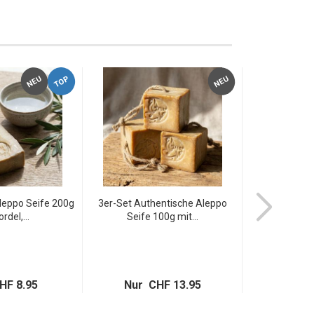
TOP
NEU
NEU
leppo Seife 200g
3er-Set Authentische Aleppo
Birkenwasse
rdel,...
Seife 100g mit...
ml: Na
HF 8.95
Nur CHF 13.95
Nur 