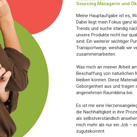
Sourcing Managerin und Öko
Meine Hauptaufgabe ist es, W
Dabei liegt mein Fokus ganz kla
Trends und suche ständig nach
unsere Produkte nicht nur qual
sind. Ein weiterer wichtiger Pu
Transportwege, weshalb wir ve
zusammenarbeiten.
Was mich an meiner Arbeit am m
Beschaffung von natürlichen Ma
bleiben können. Diese Materia
Geborgenheit aus und tragen
angenehmen Raumklima bei.
Es ist mir eine Herzensangele
die Nachhaltigkeit in ihre Pro
als selbstverständlich ansehe
mich mehr als nur ein Job – es
zugutekommt.