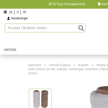
30 Tage Rückgaberecht
Kauf
Kundenlogin
Merkzettel
WEITERE
»
»
»
Startseite
Freizeit & Spass
Basteln
Kreativ 
Deko Schnur 2er-Set - Basteln, Befestigen, Gestalten, Deko
(2mm)