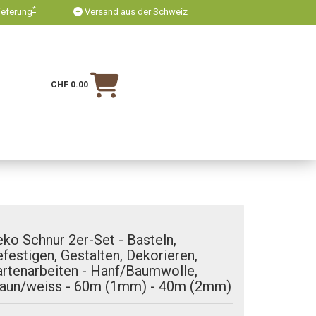
*
ieferung
Versand aus der Schweiz
CHF 0.00
ko Schnur 2er-Set - Basteln,
festigen, Gestalten, Dekorieren,
rtenarbeiten - Hanf/Baumwolle,
raun/weiss - 60m (1mm) - 40m (2mm)