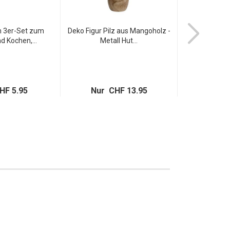
im 3er-Set zum
Deko Figur Pilz aus Mangoholz -
Olivenholz N
d Kochen,...
Metall Hut...
Form - Sch
HF 5.95
Nur CHF 13.95
Nur C