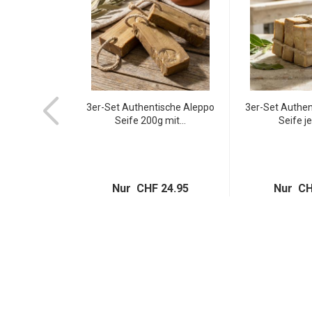
g-Handschuh
3er-Set Authentische Aleppo
3er-Set Authen
olle...
Seife 200g mit...
Seife je
 14.95
Nur CHF 24.95
Nur CH