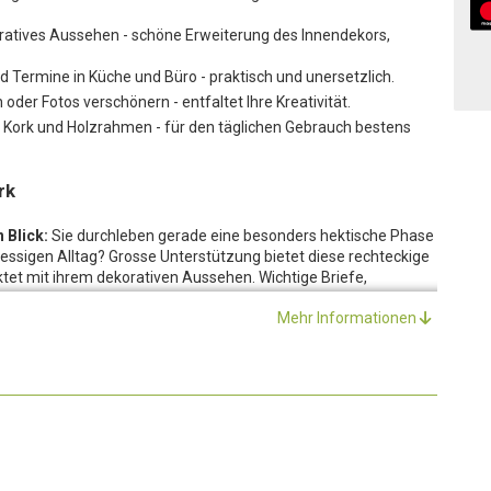
ratives Aussehen - schöne Erweiterung des Innendekors,
 Termine in Küche und Büro - praktisch und unersetzlich.
oder Fotos verschönern - entfaltet Ihre Kreativität.
 Kork und Holzrahmen - für den täglichen Gebrauch bestens
rk
 Blick:
Sie durchleben gerade eine besonders hektische Phase
essigen Alltag? Grosse Unterstützung bietet diese rechteckige
ktet mit ihrem dekorativen Aussehen. Wichtige Briefe,
erhalb von Sekunden sichtbar gemacht werden und geraten
Mehr Informationen
setzen sich meistens Dinge durch, auf deren praktischen
 es sich auch bei der Kork-Pinnwand. Dieser Klassiker begleitet
 vielleicht pinnen auch Ihre Kinder wichtige Termine oder Ideen
innwand ist nicht nur äusserst praktisch, alleine oder in
 Sie auch eine schöne Erweiterung des Innendekors dar.
bunten Pinnadeln oder umgeben Sie die Kork-Pinnwand mit