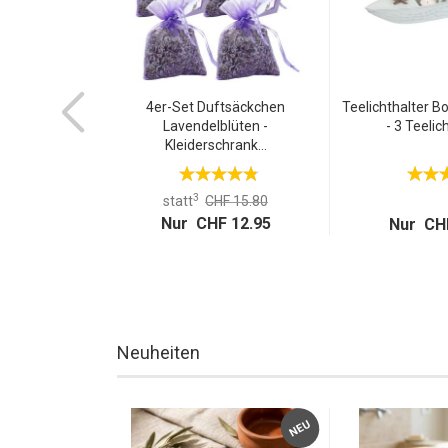
4er-Set Duftsäckchen
Teelichthalter B
Lavendelblüten -
- 3 Teelich
Kleiderschrank...
3
statt
CHF 15.80
Nur CHF 12.95
Nur CHF
Neuheiten
TOP
NEU
NEU