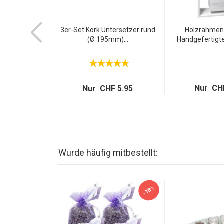
tzer Fisch
3er-Set Kork Untersetzer rund
Holzrahmen 
r Töpfe...
(Ø 195mm)...
Handgefertigte
Nur CHF
 9.95
Nur CHF 5.95
Wurde häufig mitbestellt:
-18%