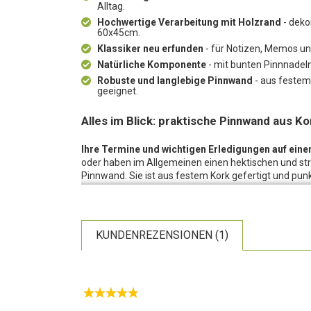
Alltag.
Hochwertige Verarbeitung mit Holzrand
- deko
60x45cm.
Klassiker neu erfunden
- für Notizen, Memos und
Natürliche Komponente
- mit bunten Pinnnadeln 
Robuste und langlebige Pinnwand
- aus festem
geeignet.
Alles im Blick: praktische Pinnwand aus Ko
Ihre Termine und wichtigen Erledigungen auf einen
oder haben im Allgemeinen einen hektischen und str
Pinnwand. Sie ist aus festem Kork gefertigt und pun
Mitteilungen, Termine und Erledigungen können inn
somit nicht in Vergessenheit.
Der Klassiker neu erfunden:
Im täglichen Gebrauch 
KUNDENREZENSIONEN (1)
Nutzen nicht mehr verzichtet werden kann. So verhält
Sie höchstwahrscheinlich schon ihr ganzes Leben und
an solch eine Wand.
Stoff für neue Kombinationsmöglichkeiten:
Diese P
Verbindung mit anderen Dekorationselementen stellt
Unterstreichen Sie die natürliche Komponente mit 