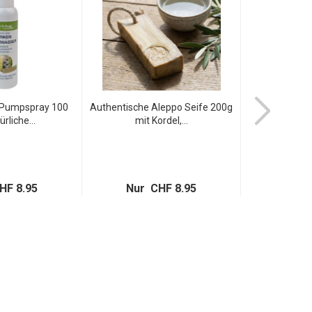
 Pumpspray 100
Authentische Aleppo Seife 200g
2er-Set
ürliche...
mit Kordel,...
Schneck
Scha
1
statt
Nur 
HF 8.95
Nur CHF 8.95