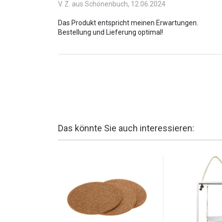
V. Z. aus Schönenbuch,
12.06.2024
farbenfrohen Fotos in ähnlichen Themen. Mit etwas K
Verschönerung Ihrer Umgebung eröffnen.
Das Produkt entspricht meinen Erwartungen.
Das könnte Sie auch interessieren: