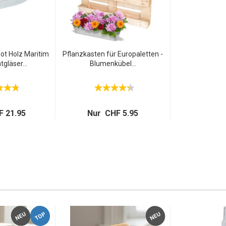
oot Holz Maritim
Pflanzkasten für Europaletten -
tgläser...
Blumenkübel...
 21.95
Nur CHF 5.95
TOP
NEU
NEU