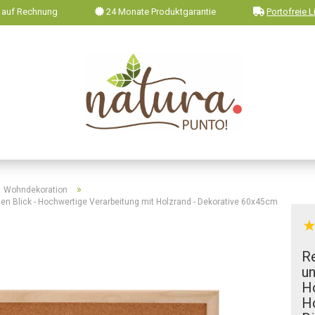
 auf Rechnung
24 Monate Produktgarantie
Portofreie L
»
Wohndekoration
en Blick - Hochwertige Verarbeitung mit Holzrand - Dekorative 60x45cm
R
un
H
Ho