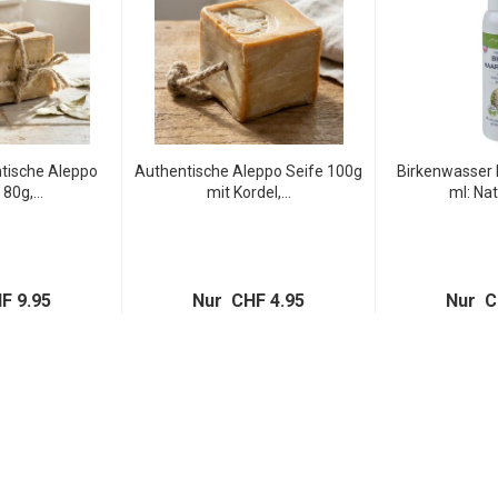
tische Aleppo
Authentische Aleppo Seife 100g
Birkenwasser
 80g,...
mit Kordel,...
ml: Nat
F 9.95
Nur CHF 4.95
Nur C