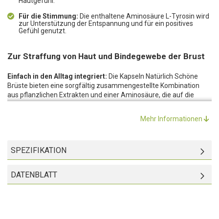
Hautgefühl.
Für die Stimmung:
Die enthaltene Aminosäure L-Tyrosin wird
zur Unterstützung der Entspannung und für ein positives
Gefühl genutzt.
Zur Straffung von Haut und Bindegewebe der Brust
Einfach in den Alltag integriert:
Die Kapseln Natürlich Schöne
Brüste bieten eine sorgfältig zusammengestellte Kombination
aus pflanzlichen Extrakten und einer Aminosäure, die auf die
spezifischen Bedürfnisse der weiblichen Körperpflege von innen
heraus abgestimmt ist. Im Fokus der Rezeptur stehen
Mehr Informationen
hochwertige Pflanzenstoffe wie Kürbis-Extrakt, Damiana-Extrakt,
Yams-Wurzel-Extrakt und Bockshornklee. Diese Inhaltsstoffe
enthalten natürliche Steroide und pflanzliche Verbindungen, die
SPEZIFIKATION
einen Bezug zu hormonsensitivem Gewebe aufweisen und so
einen Beitrag zur Pflege des Dekolletees leisten.
Ausgewählte Inhaltsstoffe:
Der enthaltene Kürbis-Extrakt liefert
DATENBLATT
das Lignan Secoisolariciresinol. Diese Verbindung verfügt über
antioxidative Eigenschaften und wird aufgrund ihrer pflanzlichen
Beschaffenheit zur Unterstützung der Hautstruktur und des
Bindegewebes im Brustbereich eingesetzt. Die Yamswurzel