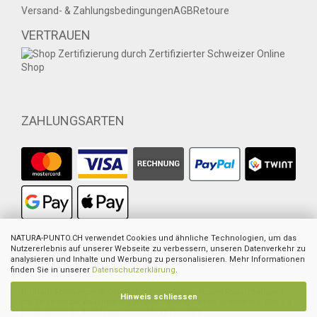
Versand- & Zahlungsbedingungen
AGB
Retoure
VERTRAUEN
ZAHLUNGSARTEN
1
NATURA-PUNTO.CH verwendet Cookies und ähnliche Technologien, um das
Ehemaliger empfohlener VK des europ. Lieferanten
2
Nutzererlebnis auf unserer Webseite zu verbessern, unseren Datenverkehr zu
Ehemaliger Preis von Natura-Punto
3
Summe der Einzelpreise
analysieren und Inhalte und Werbung zu personalisieren. Mehr Informationen
4
UVP des Herstellers
finden Sie in unserer
Datenschutzerklärung
.
Nicht alle Abbildungen im Online-Shop stellen das angebotene Produkt zwingend
Hinweis schliessen
dar. Sie dienen zur Visualisierung der Beschreibung oder als Orientierung. Dies gilt
hauptsächlich für Abbildungen mit mehreren Produkten.