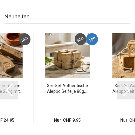
Neuheiten
TOP
NEU
NEU
thentische
3er-Set Authentische
3er-Set Au
 200g mit...
Aleppo Seife je 80g,...
Aleppo Seife
F 24.95
Nur CHF 9.95
Nur CH