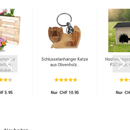
sten für
Schlüsselanhänger Katze
Hochwertiges
etten -
aus Olivenholz...
FSC-Holz, 
übel...
F 5.95
Nur CHF 10.95
Nur CH