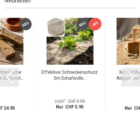
Neuheiten
-40%
NEU
NEU
thentische
Effektiver Schneckenschutz:
3er-Set Au
 200g mit...
5m Schafwolle...
Aleppo Seife
1
statt
CHF 9.99
Nur CHF 5.95
F 24.95
Nur CH