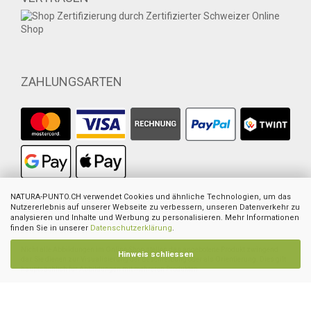
ZAHLUNGSARTEN
1
NATURA-PUNTO.CH verwendet Cookies und ähnliche Technologien, um das
Ehemaliger empfohlener VK des europ. Lieferanten
2
Nutzererlebnis auf unserer Webseite zu verbessern, unseren Datenverkehr zu
Ehemaliger Preis von Natura-Punto
3
Summe der Einzelpreise
analysieren und Inhalte und Werbung zu personalisieren. Mehr Informationen
4
UVP des Herstellers
finden Sie in unserer
Datenschutzerklärung
.
Nicht alle Abbildungen im Online-Shop stellen das angebotene Produkt zwingend
Hinweis schliessen
dar. Sie dienen zur Visualisierung der Beschreibung oder als Orientierung. Dies gilt
hauptsächlich für Abbildungen mit mehreren Produkten.