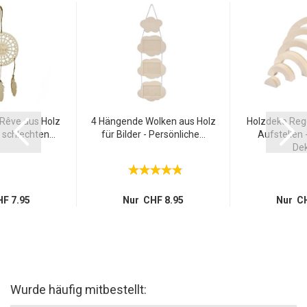
Rêve aus Holz
4 Hängende Wolken aus Holz
Holzdeko Re
 schlechten...
für Bilder - Persönliche...
Aufstellen 
Dek
F 7.95
Nur CHF 8.95
Nur CH
Wurde häufig mitbestellt: