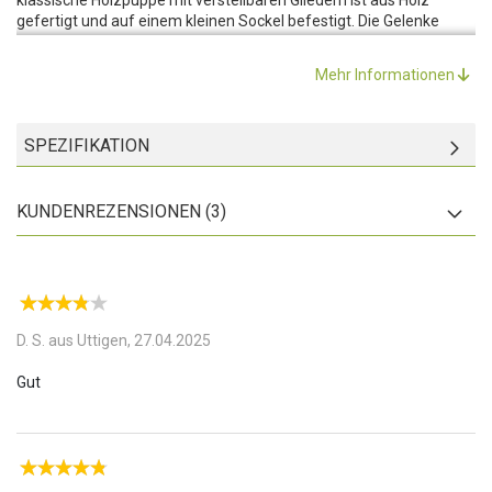
gefertigt und auf einem kleinen Sockel befestigt. Die Gelenke
können in verschiedene Positionen gebracht werden, womit
perspektivisches Zeichnen gefördert und geübt werden kann.
Mehr Informationen
Nach der künstlerischen Einheit muss die Holzpuppe jedoch nicht
in einer Schublade versteckt werden, denn hübsch anzusehen ist
sie gleichzeitig eine zeitlose Kunstdekoration.
SPEZIFIKATION
Ideal zum Skizzieren:
Verschiedene Positionen führen zu
unterschiedlichen Proportionen. Auf diese Weise üben Profis und
Anfänger das Zeichnen vieler Perspektiven und Schattierungen.
KUNDENREZENSIONEN (3)
Dank des Sockels fällt die Puppe nicht um und bleibt beim
Zeichnen in der gewünschten Position.
Vielseitig einsetzbar:
Die Holzpuppe kann für viele Projekte
verwendet werden, wie zum Beispiel Fotografie, Kostümdesign,
Zeitraffer-Animation, Yoga und vieles mehr. Vielseitig einsetzbar
und dekorativ wertvoll!
D. S. aus Uttigen,
27.04.2025