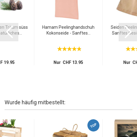
sen Träum süss
Hamam Peelinghandschuh
Seiden Peeli
türliches...
Kokonseide - Sanftes...
Sanftes Gesic
F 19.95
Nur CHF 13.95
Nur CH
Wurde häufig mitbestellt:
TOP