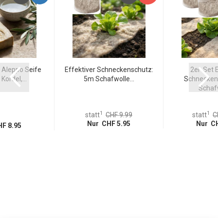
 Aleppo Seife
Effektiver Schneckenschutz:
2er-Set E
Kordel,...
5m Schafwolle...
Schnecken
Schafw
1
1
statt
CHF 9.99
statt
C
Nur CHF 5.95
Nur CH
F 8.95