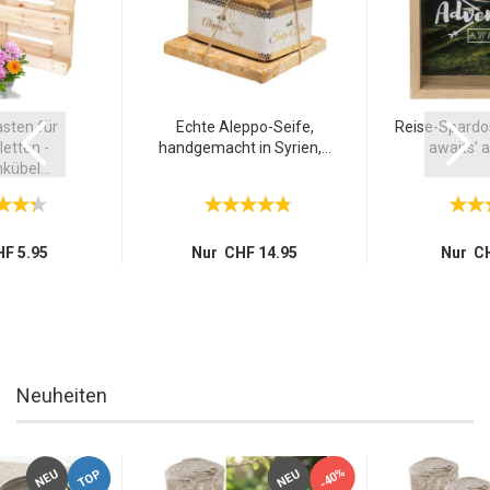
sten für
Echte Aleppo-Seife,
Reise-Spardo
etten -
handgemacht in Syrien,...
awaits’ a
übel...
F 5.95
Nur CHF 14.95
Nur CH
Neuheiten
-40%
TOP
NEU
NEU