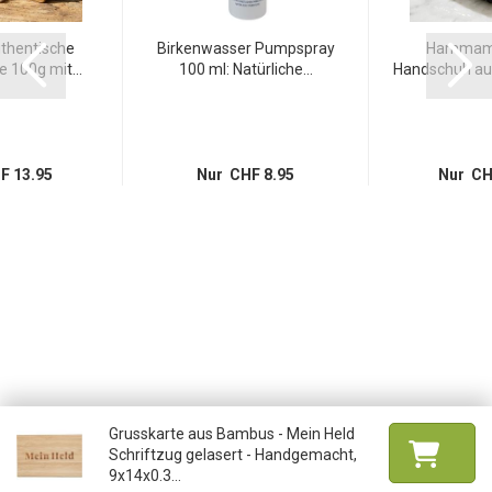
thentische
Birkenwasser Pumpspray
Hammam 
 100g mit...
100 ml: Natürliche...
Handschuh aus
F 13.95
Nur CHF 8.95
Nur CH
Grusskarte aus Bambus - Mein Held
Schriftzug gelasert - Handgemacht,
9x14x0.3...