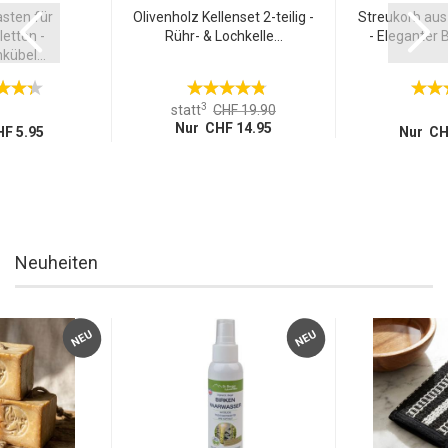
sten für
Olivenholz Kellenset 2-teilig -
Streukorb aus
etten -
Rühr- & Lochkelle...
- Eleganter 
übel...
3
statt
CHF 19.90
Nur CHF 14.95
F 5.95
Nur CH
Neuheiten
NEU
NEU