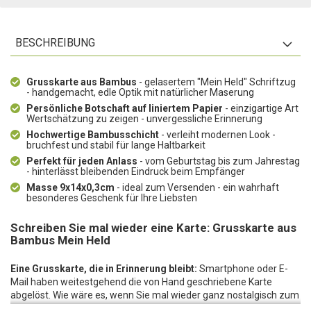
BESCHREIBUNG
Grusskarte aus Bambus
- gelasertem "Mein Held" Schriftzug
- handgemacht, edle Optik mit natürlicher Maserung
Persönliche Botschaft auf liniertem Papier
- einzigartige Art
Wertschätzung zu zeigen - unvergessliche Erinnerung
Hochwertige Bambusschicht
- verleiht modernen Look -
bruchfest und stabil für lange Haltbarkeit
Perfekt für jeden Anlass
- vom Geburtstag bis zum Jahrestag
- hinterlässt bleibenden Eindruck beim Empfänger
Masse 9x14x0,3cm
- ideal zum Versenden - ein wahrhaft
besonderes Geschenk für Ihre Liebsten
Schreiben Sie mal wieder eine Karte: Grusskarte aus
Bambus Mein Held
Eine Grusskarte, die in Erinnerung bleibt:
Smartphone oder E-
Mail haben weitestgehend die von Hand geschriebene Karte
abgelöst. Wie wäre es, wenn Sie mal wieder ganz nostalgisch zum
Kugelschreiber greifen? Eine Schicht Bambus und die schöne