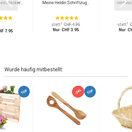
eetstecker...
Meine Heldin Schriftzug...
vermisse
1
1
statt
CHF 4.95
statt
C
Nur CHF 3.95
Nur CH
F 7.95
Wurde häufig mitbestellt:
-24%
TOP
TOP