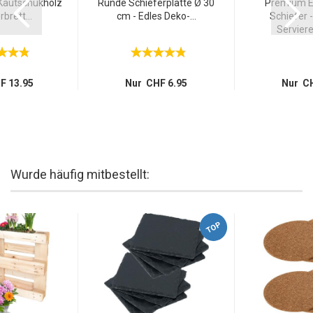
 Kautschukholz
Runde Schieferplatte Ø 30
Premium E
rbrett...
cm - Edles Deko-...
Schiefer 
Serviere
F 13.95
Nur CHF 6.95
Nur CH
Wurde häufig mitbestellt:
TOP