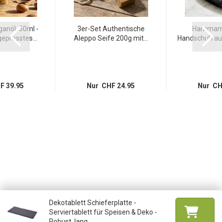
anöl, 50ml -
3er-Set Authentische
Hammam 
epresstes...
Aleppo Seife 200g mit...
Handschuh aus
F 39.95
Nur CHF 24.95
Nur CH
Dekotablett Schieferplatte -
Serviertablett für Speisen & Deko -
Robust, lang...