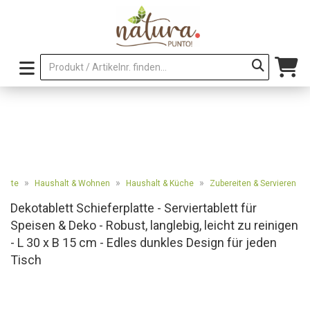
»
»
»
seite
Haushalt & Wohnen
Haushalt & Küche
Zubereiten & Servieren
Dekotablett Schieferplatte - Serviertablett für
Speisen & Deko - Robust, langlebig, leicht zu reinigen
- L 30 x B 15 cm - Edles dunkles Design für jeden
Tisch