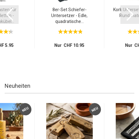
sten für
8er-Set Schiefer-
Kork Unterset
etten -
Untersetzer - Edle,
Rund, natu
übel...
quadratische...
F 5.95
Nur CHF 10.95
Nur CH
Neuheiten
NEU
NEU