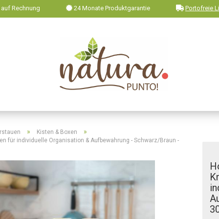
 auf Rechnung
24 Monate Produktgarantie
Portofreie L
»
»
rstauen
Kisten & Boxen
en für individuelle Organisation & Aufbewahrung - Schwarz/Braun -
H
Kr
in
A
3