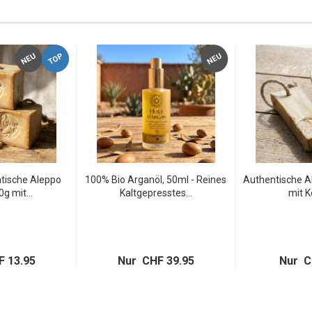
TOP
NEU
NEU
tische Aleppo
100% Bio Arganöl, 50ml - Reines
Authentische A
g mit...
Kaltgepresstes...
mit Ko
 13.95
Nur CHF 39.95
Nur C