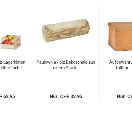
 auch gerne Ihre Geschenke! Einfach den Namen des
d warten bis der Geburtstag, die Essenseinladung oder das
n wegwischen und eine persönliche Nachricht auf die
ndruck macht.
z-Lagerkisten
Paulownia Holz Dekoschale aus
Aufbewahru
-Oberfläche,...
einem Stück...
faltbar -
 62.95
Nur CHF 32.95
Nur CH