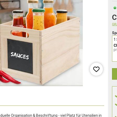
C
GRA
Sp
1
C
p
iduelle Organisation & Beschriftung - viel Platz für Utensilien in