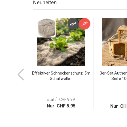
Neuheiten
-40%
TOP
NEU
NEU
g-Handschuh
Effektiver Schneckenschutz: 5m
3er-Set Authen
olle...
Schafwolle...
Seife 100
1
statt
CHF 9.99
Nur CHF 5.95
 14.95
Nur CHF