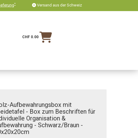
*
ieferung
Versand aus der Schweiz
CHF 0.00
olz-Aufbewahrungsbox mit
eidetafel - Box zum Beschriften für
dividuelle Organisation &
ufbewahrung - Schwarz/Braun -
0x20x20cm