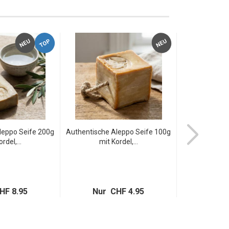
TOP
NEU
NEU
leppo Seife 200g
Authentische Aleppo Seife 100g
3er-Set Aut
rdel,...
mit Kordel,...
Seife 
HF 8.95
Nur CHF 4.95
Nur C