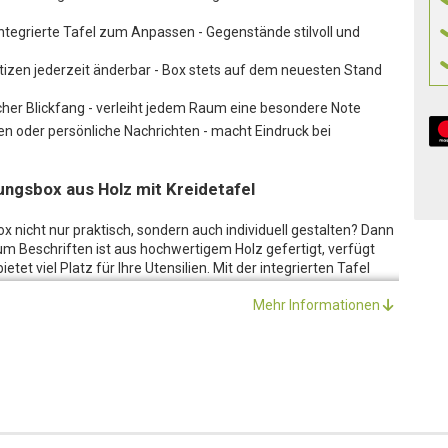
integrierte Tafel zum Anpassen - Gegenstände stilvoll und
tizen jederzeit änderbar - Box stets auf dem neuesten Stand
cher Blickfang - verleiht jedem Raum eine besondere Note
n oder persönliche Nachrichten - macht Eindruck bei
rungsbox aus Holz mit Kreidetafel
nicht nur praktisch, sondern auch individuell gestalten? Dann
m Beschriften ist aus hochwertigem Holz gefertigt, verfügt
tet viel Platz für Ihre Utensilien. Mit der integrierten Tafel
zeit anpassen. Ob als Gewürzbox in der Küche oder zur
Mehr Informationen
afzimmer, die Aufbewahrungsbox aus Holz wird Ihnen helfen,
fel auf der Box ist einfach zu beschriften und leicht zu reinigen.
it ändern und anpassen, um Ihre Box stets auf dem neuesten
t Kreidetafel zum Beschriften ist nicht nur funktional,
 echter Hingucker und verleiht Ihrem Raum eine natürliche und