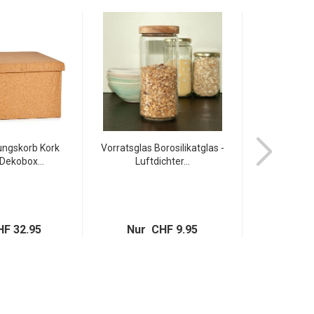
ngskorb Kork
Vorratsglas Borosilikatglas -
Teebeutelbox
 Dekobox...
Luftdichter...
Teekas
F 32.95
Nur CHF 9.95
Nur 