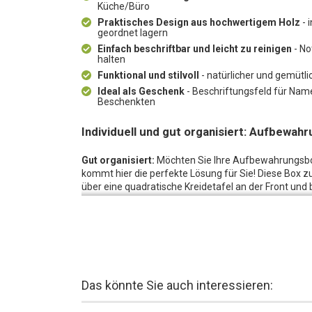
Küche/Büro
Praktisches Design aus hochwertigem Holz
- 
geordnet lagern
Einfach beschriftbar und leicht zu reinigen
- No
halten
Funktional und stilvoll
- natürlicher und gemütli
Ideal als Geschenk
- Beschriftungsfeld für Name
Beschenkten
Individuell und gut organisiert: Aufbewah
Gut organisiert:
Möchten Sie Ihre Aufbewahrungsbox 
kommt hier die perfekte Lösung für Sie!
Diese Box zu
über eine quadratische Kreidetafel an der Front und bie
können Sie die Box individuell beschriften und jeder
Aufbewahrung von Schmuck und Accessoires im Schl
Ihre Gegenstände geordnet und stilvoll zu lagern.
Organisation auf dem neuesten Stand:
Die Kreideta
Sie können Ihre Notizen und Beschriftungen jederze
Stand zu halten.
Diese Aufbewahrungsbox aus Holz mi
Das könnte Sie auch interessieren:
sondern auch stilvoll. Sie ist in jeder Umgebung ein
gemütliche Note.