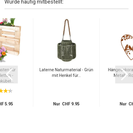
Wurde häufig mitbestellt:
sten für
Laterne Naturmaterial - Grün
Hängedekorat
etten -
mit Henkel für...
Metall - Ro
übel...
F 5.95
Nur CHF 9.95
Nur CH