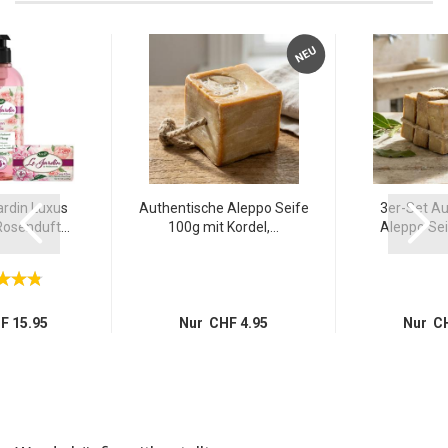
enthaltene Lorbeeröl seine wohltuenden und beruhigenden
Eigenschaften. Diese Seife ist zudem hypoallergen und
unterstützt deine Haut dabei, ihre natürliche Feuchtigkeit zu
NEU
bewahren.
ardin Luxus
Authentische Aleppo Seife
3er-Set Au
osenduft...
100g mit Kordel,...
Aleppo Seif
F 15.95
Nur CHF 4.95
Nur CH