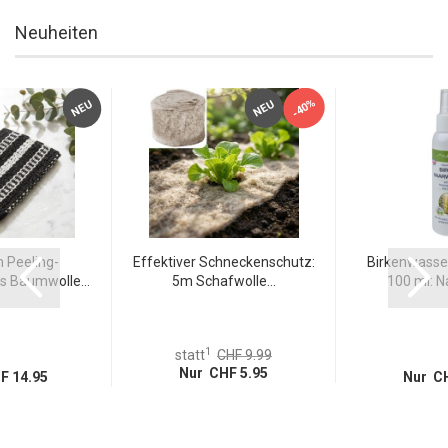
Neuheiten
-40%
NEU
NEU
Peeling-
Effektiver Schneckenschutz:
Birkenwasse
 Baumwolle...
5m Schafwolle...
100 ml: Na
1
statt
CHF 9.99
Nur CHF 5.95
F 14.95
Nur CH