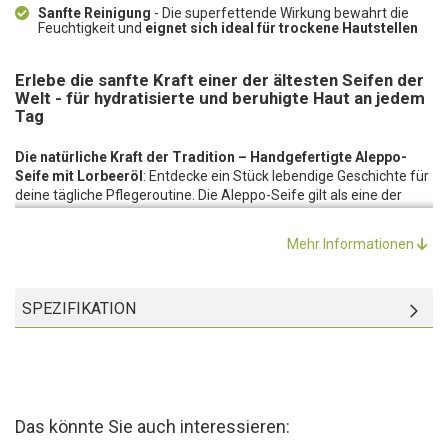
Sanfte Reinigung
- Die superfettende Wirkung bewahrt die
Feuchtigkeit und
eignet sich ideal für trockene Hautstellen
Erlebe die sanfte Kraft einer der ältesten Seifen der
Welt - für hydratisierte und beruhigte Haut an jedem
Tag
Die natürliche Kraft der Tradition – Handgefertigte Aleppo-
Seife mit Lorbeeröl
: Entdecke ein Stück lebendige Geschichte für
deine tägliche Pflegeroutine. Die Aleppo-Seife gilt als eine der
ältesten Seifen der Welt und wird bereits seit über 3.500 Jahren
nach bewährter Rezeptur in Syrien hergestellt. Mit dieser
Mehr Informationen
handgefertigten Naturseife holst du dir ein authentisches Stück
orientalischer Handwerkskunst direkt in dein Badezimmer. Durch
die praktische Kordel kannst du die Seife nach der Anwendung
SPEZIFIKATION
ideal aufhängen, sodass sie optimal trocknen kann und dir
besonders lange erhalten bleibt.
Sanfte Reinigung für deine Haut
: Wenn du unter sensibler,
trockener oder gereizter Haut leidest, bietet dir diese Seife die
perfekte Lösung. Die Kombination aus hochwertigem Olivenöl und
wertvollem Lorbeeröl sorgt für eine besonders milde Reinigung.
Das könnte Sie auch interessieren:
Während das Olivenöl deine Haut reinigt und pflegt, entfaltet das