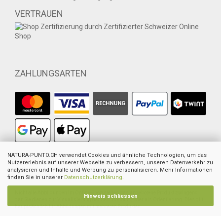
VERTRAUEN
ZAHLUNGSARTEN
1
NATURA-PUNTO.CH verwendet Cookies und ähnliche Technologien, um das
Ehemaliger empfohlener VK des europ. Lieferanten
2
Nutzererlebnis auf unserer Webseite zu verbessern, unseren Datenverkehr zu
Ehemaliger Preis von Natura-Punto
3
Summe der Einzelpreise
analysieren und Inhalte und Werbung zu personalisieren. Mehr Informationen
4
UVP des Herstellers
finden Sie in unserer
Datenschutzerklärung
.
Nicht alle Abbildungen im Online-Shop stellen das angebotene Produkt zwingend
Hinweis schliessen
dar. Sie dienen zur Visualisierung der Beschreibung oder als Orientierung. Dies gilt
hauptsächlich für Abbildungen mit mehreren Produkten.