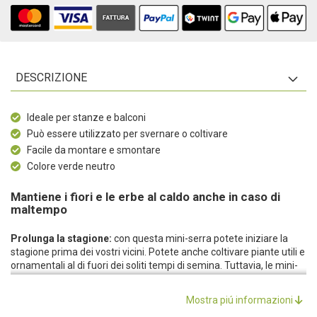
DESCRIZIONE
Ideale per stanze e balconi
Può essere utilizzato per svernare o coltivare
Facile da montare e smontare
Colore verde neutro
Mantiene i fiori e le erbe al caldo anche in caso di
maltempo
Prolunga la stagione:
con questa mini-serra potete iniziare la
stagione prima dei vostri vicini. Potete anche coltivare piante utili e
ornamentali al di fuori dei soliti tempi di semina. Tuttavia, le mini-
serre non sono ideali solo per la precoltivazione, ma anche per
svernare piante particolarmente sensibili. Anche le piante perenni
Mostra piú informazioni
che amano il caldo sono ben protette dalle intemperie.