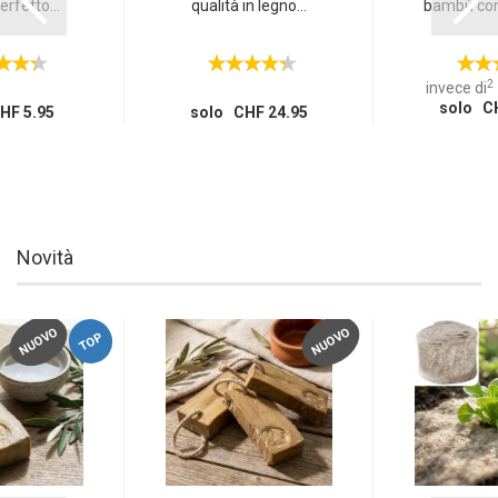
erfetto...
qualità in legno...
bambù con 
2
invece di
solo CH
HF 5.95
solo CHF 24.95
Novità
NUOVO
NUOVO
TOP