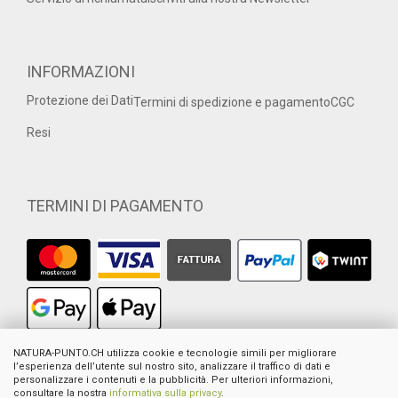
INFORMAZIONI
Protezione dei Dati
Termini di spedizione e pagamento
CGC
Resi
TERMINI DI PAGAMENTO
1
NATURA-PUNTO.CH utilizza cookie e tecnologie simili per migliorare
Precedente prezzo al dettaglio consigliato dal fornitore europeo
2
l’esperienza dell’utente sul nostro sito, analizzare il traffico di dati e
Prezzo precedente di Natura-Punto
3
Somma dei prezzi individuali
personalizzare i contenuti e la pubblicità. Per ulteriori informazioni,
4
Prezzo al dettaglio suggerito dal produttore
consultare la nostra
informativa sulla privacy
.