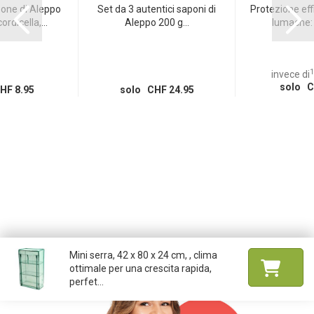
one di Aleppo
Set da 3 autentici saponi di
Protezione eff
rdicella,...
Aleppo 200 g...
lumache: b
1
invece di
solo C
HF 8.95
solo CHF 24.95
Mini serra, 42 x 80 x 24 cm, , clima
ottimale per una crescita rapida,
perfet...