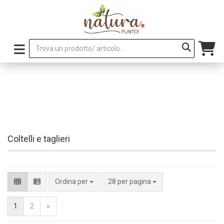
Coltelli e taglieri
per pagina
Ordina per
28 per pagina
1
2
»