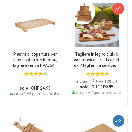
-21%
Piastra di copertura per
Tagliere in legno d’ulivo
piano cottura in bambù,
con manico – rustico set
tagliere senza BPA, 54 x
da 2 taglieri da servizio e
28 x 4,3 cm
da taglio – fatto a mano,
oliato, resistente al taglio
3
invece di
CHF 139.90
– 40 e 60 cm, Italia
solo CHF 109.95
solo CHF 24.95
circa 1–2 giorni lavorativi
circa 1–2 giorni lavorativi
TOP