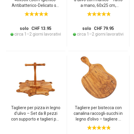
Antibatterico-Delicato sui
a mano, 60x25 cm,
coltelli-Con canalina &
resistente al taglio –
manico-Tagliere da cucina
ideale come tagliere /
sostenibile per frutta &
vassoio per formaggi,
verdura-Vassoio da
pane e antipasti –
solo CHF 13.95
solo CHF 79.95
portata
dall’Italia
circa 1–2 giorni lavorativi
circa 1–2 giorni lavorativi
Tagliere per pizza in legno
Tagliere per bistecca con
d’ulivo – Set da 8 pezzi
canalina raccogli‑succhi in
con supporto e taglieri per
legno d’olivo – tagliere e
spicchi di pizza –
vassoio da servizio per
Antibatterico, robusto,
carne, frutta e verdura –