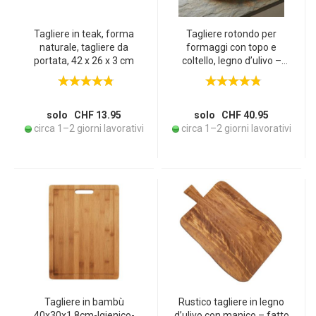
Tagliere in teak, forma
Tagliere rotondo per
naturale, tagliere da
formaggi con topo e
portata, 42 x 26 x 3 cm
coltello, legno d’ulivo –
artigianale, resistente ai
tagli, antibatterico – ideale
come tagliere per
merenda, formaggi,
solo CHF 13.95
solo CHF 40.95
colazione, regalo
circa 1–2 giorni lavorativi
circa 1–2 giorni lavorativi
Tagliere in bambù
Rustico tagliere in legno
40x30x1,8cm-Igienico-
d’ulivo con manico – fatto