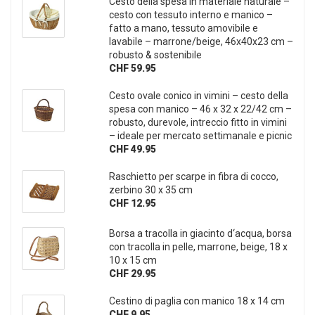
Cesto della spesa in materiale naturale –
cesto con tessuto interno e manico –
fatto a mano, tessuto amovibile e
lavabile – marrone/beige, 46x40x23 cm –
robusto & sostenibile
CHF 59.95
Cesto ovale conico in vimini – cesto della
spesa con manico – 46 x 32 x 22/42 cm –
robusto, durevole, intreccio fitto in vimini
– ideale per mercato settimanale e picnic
CHF 49.95
Raschietto per scarpe in fibra di cocco,
zerbino 30 x 35 cm
CHF 12.95
Borsa a tracolla in giacinto d‘acqua, borsa
con tracolla in pelle, marrone, beige, 18 x
10 x 15 cm
CHF 29.95
Cestino di paglia con manico 18 x 14 cm
CHF 9.95