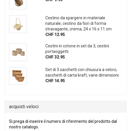
Cestino da spargere in materiale
naturale, cestino da fiori di forma
stravagante, crema, 24 x 16 x 11 cm
CHF 12.95
Cestini in cotone in set da 3, cestini
portaoggetti
CHF 32.95
Set di 3 sacchetti con chiusura a velcro,
sacchetti di carta kraft, varie dimensioni
CHF 14.95
acquisti veloci
Si prega di inserire il numero di riferimento del prodotto dal nostr
Si prega di inserire il numero di riferimento del prodotto dal
nostro catalogo.