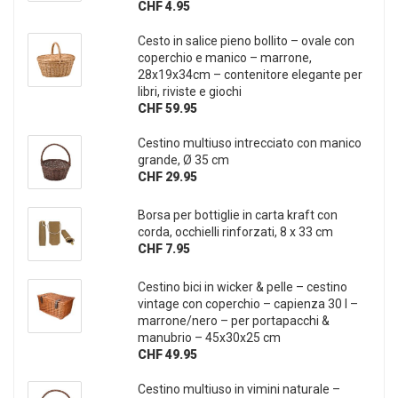
CHF 4.95
Cesto in salice pieno bollito – ovale con
coperchio e manico – marrone,
28x19x34cm – contenitore elegante per
libri, riviste e giochi
CHF 59.95
Cestino multiuso intrecciato con manico
grande, Ø 35 cm
CHF 29.95
Borsa per bottiglie in carta kraft con
corda, occhielli rinforzati, 8 x 33 cm
CHF 7.95
Cestino bici in wicker & pelle – cestino
vintage con coperchio – capienza 30 l –
marrone/nero – per portapacchi &
manubrio – 45x30x25 cm
CHF 49.95
Cestino multiuso in vimini naturale –