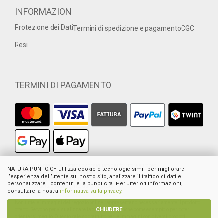
INFORMAZIONI
Protezione dei Dati
Termini di spedizione e pagamento
CGC
Resi
TERMINI DI PAGAMENTO
1
Precedente prezzo al dettaglio consigliato dal fornitore europeo
NATURA-PUNTO.CH utilizza cookie e tecnologie simili per migliorare
2
Prezzo precedente di Natura-Punto
l’esperienza dell’utente sul nostro sito, analizzare il traffico di dati e
3
Somma dei prezzi individuali
personalizzare i contenuti e la pubblicità. Per ulteriori informazioni,
4
Prezzo al dettaglio suggerito dal produttore
consultare la nostra
informativa sulla privacy
.
Non tutte le immagini del negozio online rappresentano necessariamente il prodotto
CHIUDERE
offerto. Servono per visualizzare la descrizione anche come esempio o per poter
orientarsi meglio. Questo vale soprattutto per le immagini con diversi prodotti.