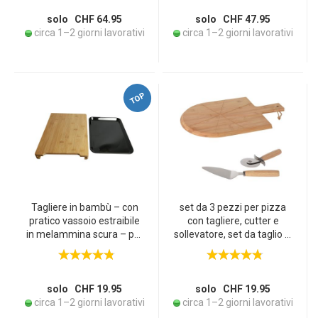
fatto a mano in Italia
fatto a mano, 30x20 cm,
pezzo unico, Made in Italy
solo CHF 64.95
solo CHF 47.95
circa 1–2 giorni lavorativi
circa 1–2 giorni lavorativi
TOP
Tagliere in bambù – con
set da 3 pezzi per pizza
pratico vassoio estraibile
con tagliere, cutter e
in melammina scura – per
sollevatore, set da taglio in
servire e raccogliere gli
bambù
scarti – robusto e
massiccio – 38 x 26 x 3,5
cm
solo CHF 19.95
solo CHF 19.95
circa 1–2 giorni lavorativi
circa 1–2 giorni lavorativi