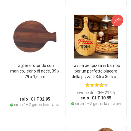
-50%
Tagliere rotondo con
Tavola per pizza in bambù
manico, legno di noce, 39 x
per un perfetto piacere
29 x 1,6 cm
della pizza: 53,5 x 30,5 cm,
con stampa trendy,
moderna e pratica - per
1
invece di
CHF 21.95
esperienze indimenticabili
solo CHF 10.95
con la pizza
solo CHF 32.95
circa 1–2 giorni lavorativi
circa 1–2 giorni lavorativi