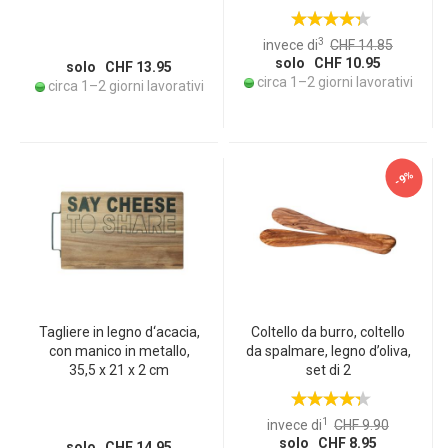
3
invece di
CHF 14.85
solo CHF 10.95
solo CHF 13.95
circa 1–2 giorni lavorativi
circa 1–2 giorni lavorativi
-9%
Tagliere in legno d‘acacia,
Coltello da burro, coltello
con manico in metallo,
da spalmare, legno d’oliva,
35,5 x 21 x 2 cm
set di 2
1
invece di
CHF 9.90
solo CHF 8.95
solo CHF 14.95