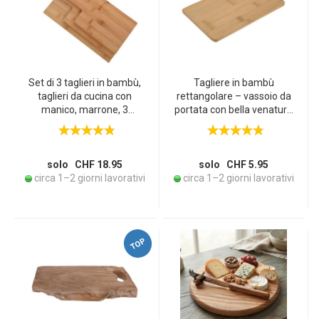
Set di 3 taglieri in bambù,
Tagliere in bambù
taglieri da cucina con
rettangolare – vassoio da
manico, marrone, 3
portata con bella venatura
misure
& motivo unico – robusto,
naturalmente
antibatterico – tagliere da
cucina 22 x 14 cm
solo CHF 18.95
solo CHF 5.95
circa 1–2 giorni lavorativi
circa 1–2 giorni lavorativi
TOP