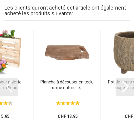
Déclaration du bois: les noms scientifiques des espèces de bois
Les clients qui ont acheté cet article ont également
peuvent être obtenus sur www.declaration-du-bois.ch
acheté les produits suivants:
pour palette
Planche à découper en teck,
Pot de fleurs
 à fleurs...
forme naturelle,...
coupe en c
5.95
CHF 13.95
CHF 