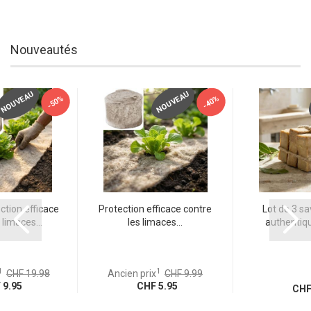
Nouveautés
NOUVEAU
NOUVEAU
-50%
-40%
ction efficace
Protection efficace contre
Lot de 3 sa
 limaces...
les limaces...
authentiqu
1
1
CHF 19.98
Ancien prix
CHF 9.99
9.95
CHF 5.95
CHF 