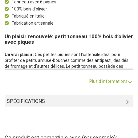
Tonneau avec 6 piques
100% bois d'olivier
Fabriqué en Italie
Fabrication artisanale
Un plaisir renouvelé: petit tonneau 100% bois d’olivier
avec piques
Un vrai plaisir:
Ces petites piques sont l’ustensile idéal pour
profiter de petits amuse-bouches comme des antipasti, des dés
de fromage et d’autres délices. Le petit tonneau possède des
rainures horizontales creusées à même le bois et sera du plus bel
effet sur tous les bars, buffets et tables.
Plus d´informations
Un accessoire original pour vos fêtes:
Vos invités se réjouiront à
la vue de cet accessoire original et rétro. Le manche de ces 6
piques est en bois d’olivier, possède un fini brillant et une forme
SPÉCIFICATIONS
ronde qui tient bien dans la main.
Pour profiter sereinement:
Le veinage incomparable du bois fait
de chaque petit tonneau un accessoire unique. L’olivier est un bois
dur et très durable qui possède en outre des propriétés
antibactériennes. Vous pourrez ainsi faire déguster des amuse-
bouches à vos invités l’esprit tranquille.
Ce produit est compatible avec (par exemple):