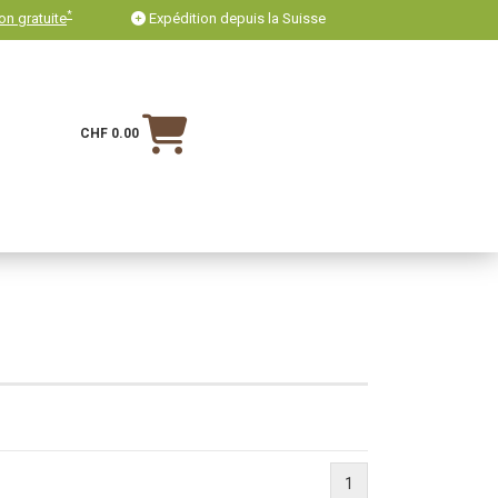
*
on gratuite
Expédition depuis la Suisse
CHF 0.00
1