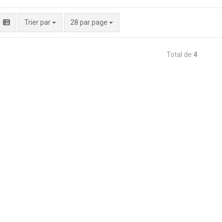
par page
Trier par
28 par page
Total de
4