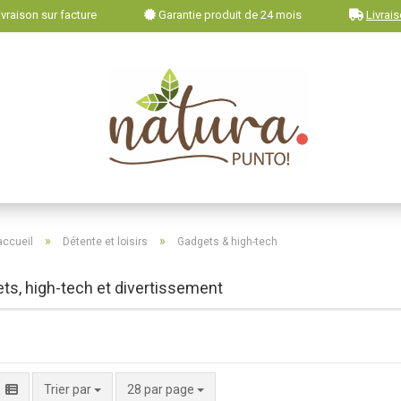
vraison sur facture
Garantie produit de 24 mois
Livrais
»
»
accueil
Détente et loisirs
Gadgets & high-tech
ts, high-tech et divertissement
par page
Trier par
28 par page