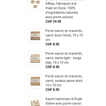
d’Alep, fabriqués à la
main en Syrie, 100%
d’ingrédients naturels,
avec porte-savons
CHF 39.95
Porte-savon en travertin,
carré, brun foncé, 10 x 10
cm
CHF 8.95
Porte-savon en travertin,
carré, teinte light - beige
clair, 10 x 10 cm
CHF 8.95
Porte-savon en travertin,
carré, couleur jaune doré,
10 x 10 cm
CHF 8.95
Savon hammam à l’huile
d’olive avec porte-savon