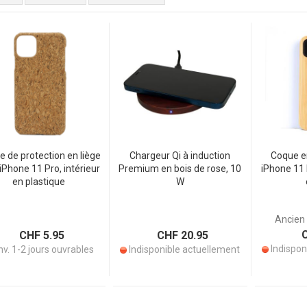
 de protection en liège
Chargeur Qi à induction
Coque e
iPhone 11 Pro, intérieur
Premium en bois de rose, 10
iPhone 11 
en plastique
W
Ancien 
C
CHF 5.95
CHF 20.95
Indispon
v. 1-2 jours ouvrables
Indisponible actuellement