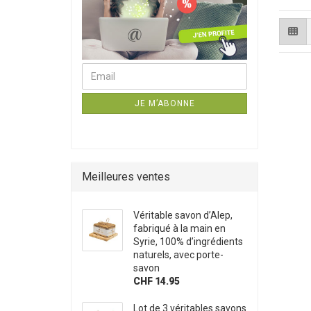
Continuer à la newsletter page d`abonnement
Email
JE M’ABONNE
Meilleures ventes
Véritable savon d’Alep,
fabriqué à la main en
Syrie, 100% d’ingrédients
naturels, avec porte-
savon
CHF 14.95
Lot de 3 véritables savons