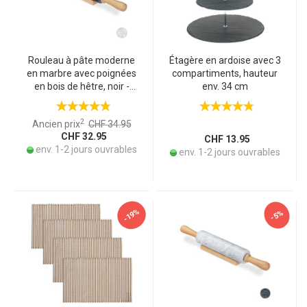
Rouleau à pâte moderne
Étagère en ardoise avec 3
en marbre avec poignées
compartiments, hauteur
en bois de hêtre, noir -
env. 34 cm
Rouleau à pâtisserie avec
support - Stylé & pratique
2
Ancien prix
CHF 34.95
pour la cuisson de pizzas,
CHF 32.95
biscuits & Co
CHF 13.95
env. 1-2 jours ouvrables
env. 1-2 jours ouvrables
-19%
-5%