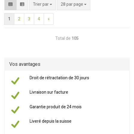
par page
Trier par
28 par page
1
2
3
4
»
Total de
105
Vos avantages
Droit de rétractation de 30 jours
Livraison sur facture
Garantie produit de 24 mois
Liveré depuis la suisse