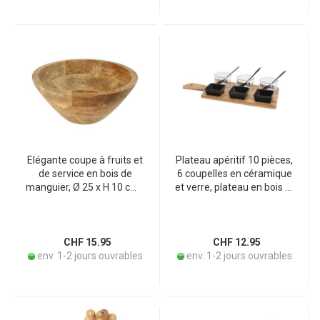
Elégante coupe à fruits et
Plateau apéritif 10 pièces,
de service en bois de
6 coupelles en céramique
manguier, Ø 25 x H 10 cm -
et verre, plateau en bois et
Coupe en bois noble,
cuillères
marron - Durable &
décorative pour la table &
la cuisine
CHF 15.95
CHF 12.95
env. 1-2 jours ouvrables
env. 1-2 jours ouvrables