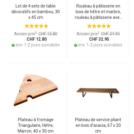
Lot de 4 sets de table
Rouleau à pâtisserie en
décoratifs en bambou, 30
bois de hêtre et marbre,
x 45 cm
rouleau à pâtisserie avec
marbre, blanc
3
2
Ancien prix
CHF 15.80
Ancien prix
CHF 34.95
CHF 12.80
CHF 32.95
env. 1-2 jours ouvrables
env. 1-2 jours ouvrables
Plateau à fromage
Plateau de service pliant
Triangulaire, Hêtre,
en bois d’acacia, 67 x 20
Marron, 40 x 30 cm
cm