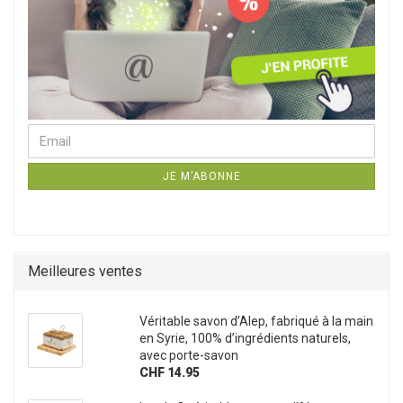
Email
Continuer à la newsletter page d`abonnement
JE M’ABONNE
Meilleures ventes
Véritable savon d’Alep, fabriqué à la main
en Syrie, 100% d’ingrédients naturels,
avec porte-savon
CHF 14.95