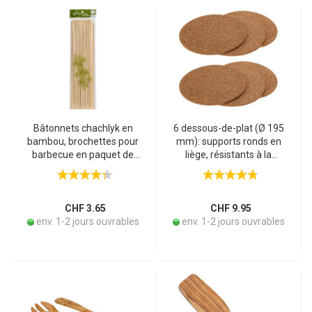
Bâtonnets chachlyk en
6 dessous-de-plat (Ø 195
bambou, brochettes pour
mm): supports ronds en
barbecue en paquet de
liège, résistants à la
100, longueur 30 cm
chaleur, pour casseroles,
poêles et verres
CHF 3.65
CHF 9.95
env. 1-2 jours ouvrables
env. 1-2 jours ouvrables