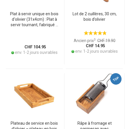
Plat à servir unique en bois
Lot de 2 cuillères, 30 cm,
d‘olivier (31x4cm) : Plat à
bois d’olivier
servir tournant, fabriqué à
la main en Italie - Solution
de service noble pour
3
Ancien prix
CHF 19.90
aliments & snacks
CHF 14.95
CHF 104.95
env. 1-2 jours ouvrables
env. 1-2 jours ouvrables
TOP
Plateau de service en bois
Râpe à fromage et
d’olivier – plateau en bois
parmesan avec