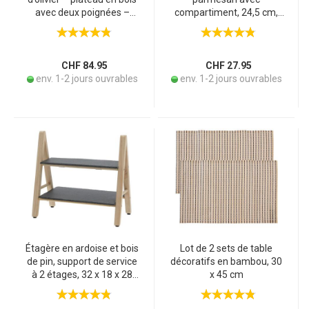
avec deux poignées –
compartiment, 24,5 cm,
robuste, durable – pour
bois d’olivier
servir thé, café,
pâtisseries, tapas, sushi –
41×24×6 cm
CHF 84.95
CHF 27.95
env. 1-2 jours ouvrables
env. 1-2 jours ouvrables
Étagère en ardoise et bois
Lot de 2 sets de table
de pin, support de service
décoratifs en bambou, 30
à 2 étages, 32 x 18 x 28
x 45 cm
cm