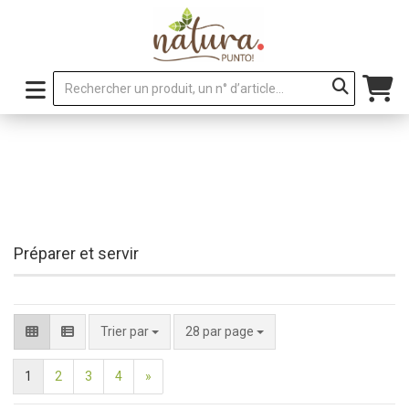
Préparer et servir
par page
Trier par
28 par page
1
2
3
4
»