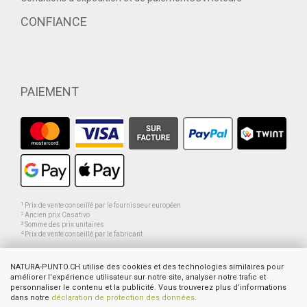
CONFIANCE
PAIEMENT
1
Prix de vente conseillé par le fournisseur européen
2
Ancien prix Casativo
3
Somme des prix unitaires
4
Prix de vente conseillé par le fabricant
Les images mises en ligne dans notre boutique ne représentent pas toutes
NATURA-PUNTO.CH utilise des cookies et des technologies similaires pour
nécessairement le produit proposé, mais servent à des fins d’illustration et de
améliorer l’expérience utilisateur sur notre site, analyser notre trafic et
présentation. Ceci s’applique surtout aux images qui exposent plusieurs produits.
personnaliser le contenu et la publicité. Vous trouverez plus d’informations
dans notre
déclaration de protection des données
.