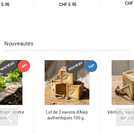
CHF 
5.95
CHF 5.95
Nouveautés
NOUVEAU
NOUVEAU
-40%
TOP
ficace contre
Lot de 3 savons d’Alep
Véritable savo
aces...
authentiques 100 g...
avec co