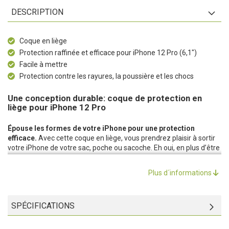
DESCRIPTION
Coque en liège
Protection raffinée et efficace pour iPhone 12 Pro (6,1")
Facile à mettre
Protection contre les rayures, la poussière et les chocs
Une conception durable: coque de protection en
liège pour iPhone 12 Pro
Épouse les formes de votre iPhone pour une protection
efficace.
Avec cette coque en liège, vous prendrez plaisir à sortir
votre iPhone de votre sac, poche ou sacoche. Eh oui, en plus d’être
chic, la coque le protège sans faillir des attaques quotidiennes des
clés, stylos et pièces de monnaie. Il n’arrivera plus rien à votre
Plus d´informations
iPhone.
Une association de matériaux réussie.
Le liège est un matériau
naturel qui présente un joli veinage et donne une allure unique à
SPÉCIFICATIONS
votre téléphone. Conjugué à la solidité du plastique sur l’intérieur, il
forme une protection qui préserve votre iPhone des aléas du