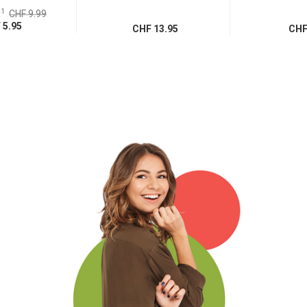
1
x
CHF 9.99
5.95
CHF 13.95
CHF 