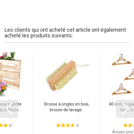
Les clients qui ont acheté cet article ont également
acheté les produits suivants:
pour palette
Brosse à ongles en bois,
40 cintres ga
 à fleurs...
brosse de lavage...
bois, cr
Ancien prix