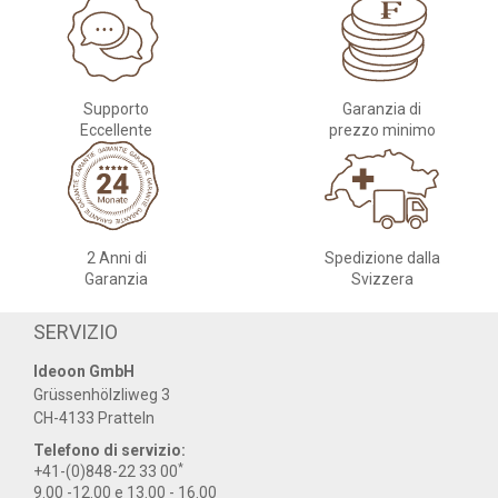
Supporto
Garanzia di
Eccellente
prezzo minimo
2 Anni di
Spedizione dalla
Garanzia
Svizzera
SERVIZIO
Ideoon GmbH
Grüssenhölzliweg 3
CH-4133 Pratteln
Telefono di servizio:
*
+41-(0)848-22 33 00
9.00 -12.00 e 13.00 - 16.00