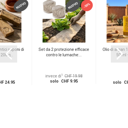
NUOVO
NUOVO
-50%
tici saponi di
Set da 2 protezione efficace
Olio di argan 
200 g...
contro le lumache:...
50 ml –
1
invece di
CHF 19.98
solo CHF 9.95
F 24.95
solo CH