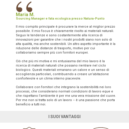
“
Maria M.
Sourcing Manager e fata ecologica presso Natura-Punto
Il mio compito principale è procurare la merce al miglior prezzo
possibile. Il mio focus è chiaramente rivolto ai materiali naturali.
Seguo le tendenze e sono costantemente alla ricerca di
innovazioni per garantire che i nostri prodotti siano non solo di
alta qualità, ma anche sostenibili. Un altro aspetto importante è la
riduzione delle distanze di trasporto, motivo per cui
collaboriamo sempre più con fornitori europei.
Ciò che più mi motiva e mi entusiasma del mio lavoro è la
ricerca di materiali naturali che possano rientrare nel ciclo
biologico. Questi materiali emanano un calore e un senso di
accoglienza particolari, contribuendo a creare un’abitazione
confortevole e un clima interno piacevole.
Collaborare con fornitori che integrano la sostenibilità nei loro
processi, che considerano normali condizioni di lavoro eque e
che rispettano l’ambiente è per me una vera missione del cuore.
Per me non si tratta solo di un lavoro – è una passione che porta
beneficio a tutti noi.
I SUOI VANTAGGI