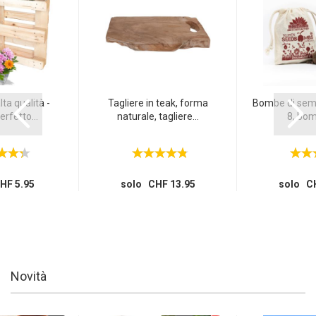
lta qualità -
Tagliere in teak, forma
Bombe di semi 
erfetto...
naturale, tagliere...
8, bomb
HF 5.95
solo CHF 13.95
solo CH
Novità