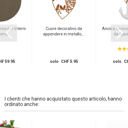
na per interni
Cuore decorativo da
Ancora decora
rni,...
appendere in metallo,...
da appen
F 59.95
solo CHF 5.95
solo CH
I clienti che hanno acquistato questo articolo, hanno
ordinato anche: